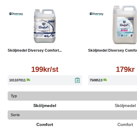
Läs mer
Köp
Sköljmedel Diversey Comfort...
Sköljmedel Diversey Comfort
199kr/st
179kr
101107011
7508513
Typ
Sköljmedel
Sköljmedel
Serie
Comfort
Comfort