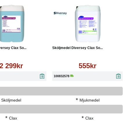
Läs mer
Köp
Läs mer
ersey Clax So...
Sköljmedel Diversey Clax So...
2 299kr
555kr
100832578
*
Sköljmedel
Mjukmedel
*
*
Clax
Clax