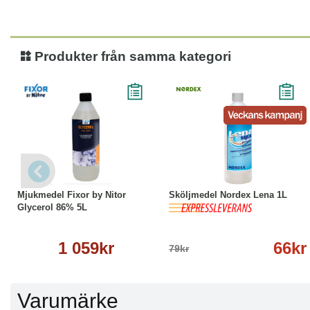
Produkter från samma kategori
Köp
Läs mer
-16%
Köp
Läs mer
Mjukmedel Fixor by Nitor
Sköljmedel Nordex Lena 1L
Glycerol 86% 5L
1 059kr
66kr
79kr
Varumärke