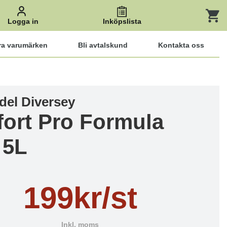
Logga in
Inköpslista
ra varumärken
Bli avtalskund
Kontakta oss
del Diversey
ort Pro Formula
 5L
199kr/st
Inkl. moms