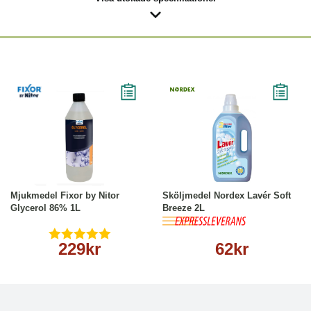
Köp
Läs mer
Köp
Läs mer
Mjukmedel Fixor by Nitor
Sköljmedel Nordex Lavér Soft
Glycerol 86% 1L
Breeze 2L
229kr
62kr