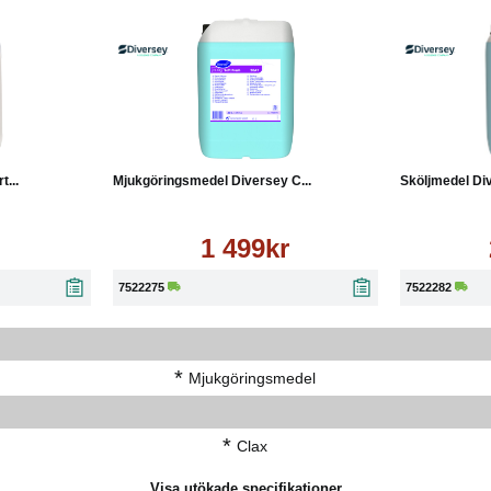
Läs mer
Köp
Läs mer
Köp
...
Mjukgöringsmedel Diversey C...
Sköljmedel Div
1 499kr
7522275
7522282
*
Mjukgöringsmedel
*
Clax
Visa utökade specifikationer