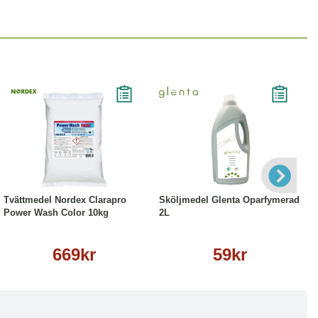
Köp
Läs mer
Köp
Läs mer
Tvättmedel Nordex Clarapro
Sköljmedel Glenta Oparfymerad
Power Wash Color 10kg
2L
669kr
59kr