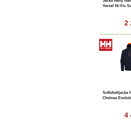
Jacka Helly Ha
Varsel Hi-Vis S
2
L
Softshelljacka 
Chelsea Evolut
4