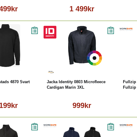
 499kr
1 499kr
äs mer
Köp
Läs mer
stads 4870 Svart
Jacka Identity 0803 Microfleece
Fullzi
Cardigan Marin 3XL
Fullzip
 199kr
999kr