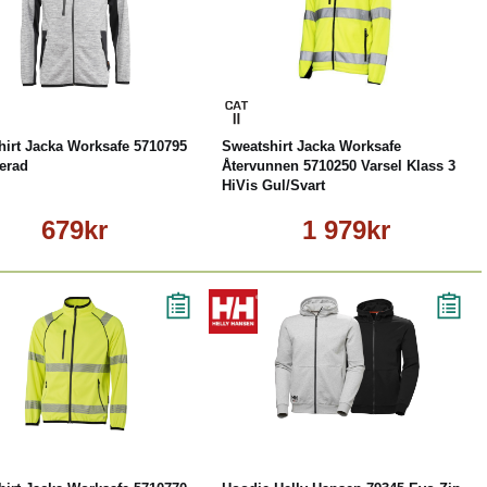
Läs mer
Läs mer
hirt Jacka Worksafe 5710795
Sweatshirt Jacka Worksafe
erad
Återvunnen 5710250 Varsel Klass 3
HiVis Gul/Svart
679kr
1 979kr
Läs mer
Läs mer