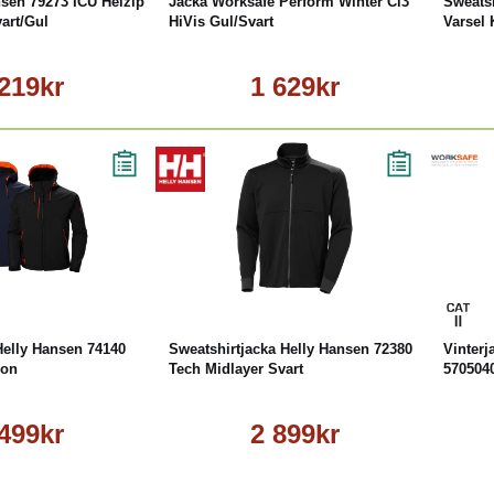
nsen 79273 ICU Helzip
Jacka Worksafe Perform Winter Cl3
Sweats
vart/Gul
HiVis Gul/Svart
Varsel 
 219kr
1 629kr
äs mer
Läs mer
Helly Hansen 74140
Sweatshirtjacka Helly Hansen 72380
Vinterj
ion
Tech Midlayer Svart
5705040
 499kr
2 899kr