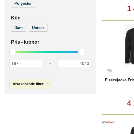
Polyester
1
Kön
Dam
Unisex
Pris -
kronor
L
-
Fleecejacka Fri
Visa utökade filter
4