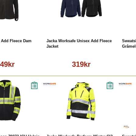
äs mer
Läs mer
e Add Fleece Dam
Jacka Worksafe Unisex Add Fleece
Sweats
Jacket
Gråmel
49kr
319kr
äs mer
Läs mer