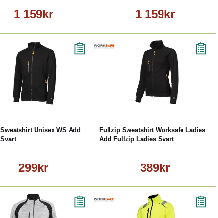
1 159kr
1 159kr
Läs mer
Läs mer
p Sweatshirt Unisex WS Add
Fullzip Sweatshirt Worksafe Ladies
 Svart
Add Fullzip Ladies Svart
299kr
389kr