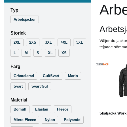
Arbe
Typ
Arbetsjackor
Arbetsj
Storlek
Väljer du jacko
2XL
2XS
3XL
4XL
5XL
tejpade sömmar,
L
M
S
XL
XS
Färg
Gråmelerad
Gul/Svart
Marin
Svart
Svart/Gul
L
Material
Bomull
Elastan
Fleece
Skaljacka Work
Micro Fleece
Nylon
Polyamid