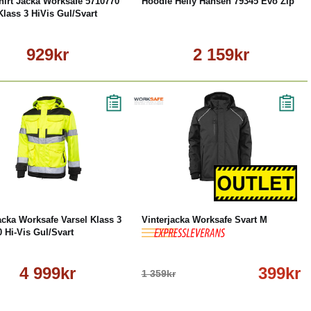
hirt Jacka Worksafe 5710770
Hoodie Helly Hansen 79345 Evo Zip
Klass 3 HiVis Gul/Svart
929kr
2 159kr
Läs mer
-71%
Köp
Läs mer
acka Worksafe Varsel Klass 3
Vinterjacka Worksafe Svart M
 Hi-Vis Gul/Svart
4 999kr
399kr
1 359kr