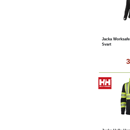
L
Jacka Worksaf
Svart
3
L