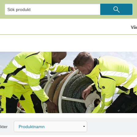
Vå
kter