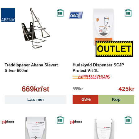
Tråddispener Abena Sievert
Hudskydd Dispenser SCJP
Silver 600ml
Protect Vit 1L
669kr/st
425kr
555kr
Läs mer
-23%
Köp