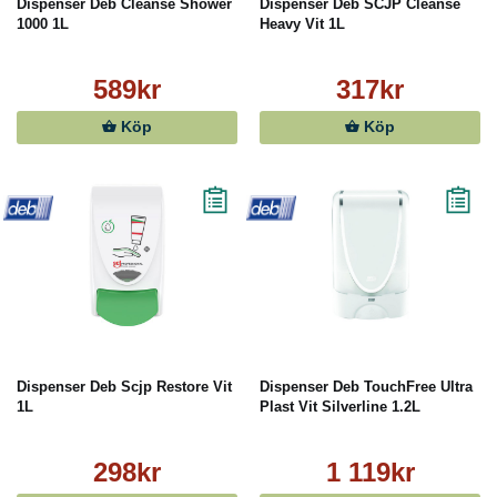
Dispenser Deb Cleanse Shower
Dispenser Deb SCJP Cleanse
1000 1L
Heavy Vit 1L
589kr
317kr
Köp
Köp
Dispenser Deb Scjp Restore Vit
Dispenser Deb TouchFree Ultra
1L
Plast Vit Silverline 1.2L
298kr
1 119kr