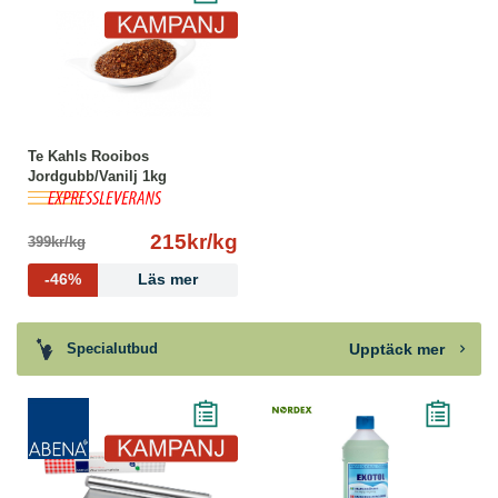
Te Kahls Rooibos
Jordgubb/Vanilj 1kg
215kr/kg
399kr/kg
-46%
Läs mer
Upptäck mer
Specialutbud