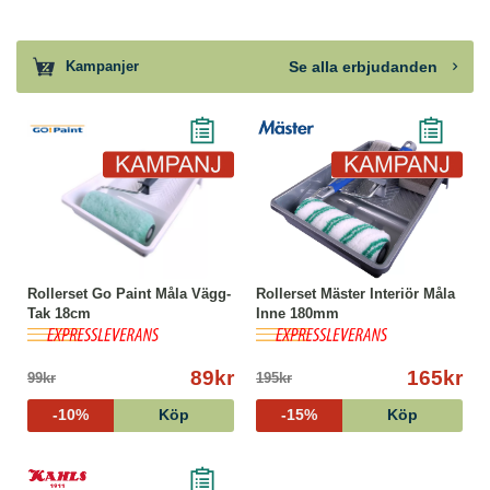
Se alla erbjudanden
Kampanjer
Rollerset Go Paint Måla Vägg-
Rollerset Mäster Interiör Måla
Tak 18cm
Inne 180mm
89kr
165kr
99kr
195kr
-10%
Köp
-15%
Köp