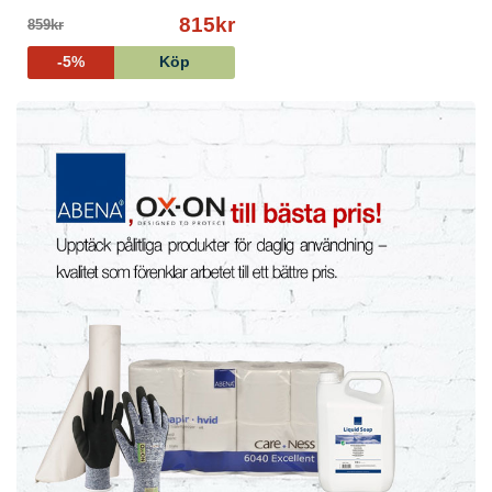
815kr
859kr
-5%
Köp