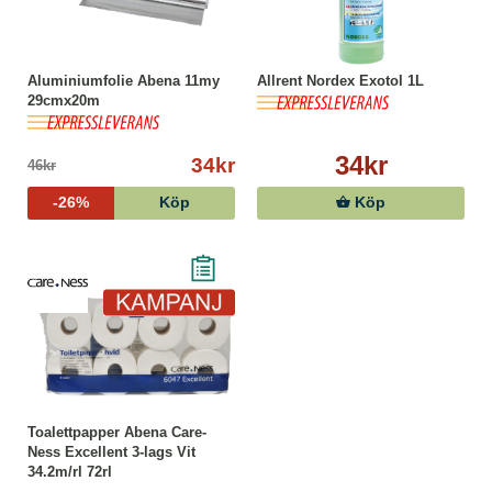
Aluminiumfolie Abena 11my
Allrent Nordex Exotol 1L
29cmx20m
34kr
34kr
46kr
-26%
Köp
Köp
Toalettpapper Abena Care-
Ness Excellent 3-lags Vit
34.2m/rl 72rl