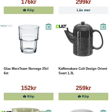
176kr
299kr
Köp
Läs mer
Glas MerxTeam Norvege 25cl
Kaffemakare Cult Design Orient
6st
Svart 1.3L
152kr
259kr
Köp
Köp