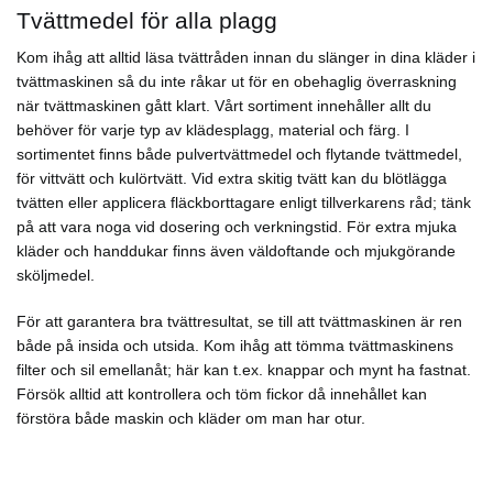
Tvättmedel för alla plagg
Kom ihåg att alltid läsa tvättråden innan du slänger in dina kläder i
tvättmaskinen så du inte råkar ut för en obehaglig överraskning
när tvättmaskinen gått klart. Vårt sortiment innehåller allt du
behöver för varje typ av klädesplagg, material och färg. I
sortimentet finns både pulvertvättmedel och flytande tvättmedel,
för vittvätt och kulörtvätt. Vid extra skitig tvätt kan du blötlägga
tvätten eller applicera fläckborttagare enligt tillverkarens råd; tänk
på att vara noga vid dosering och verkningstid. För extra mjuka
kläder och handdukar finns även väldoftande och mjukgörande
sköljmedel.
För att garantera bra tvättresultat, se till att tvättmaskinen är ren
både på insida och utsida. Kom ihåg att tömma tvättmaskinens
filter och sil emellanåt; här kan t.ex. knappar och mynt ha fastnat.
Försök alltid att kontrollera och töm fickor då innehållet kan
förstöra både maskin och kläder om man har otur.