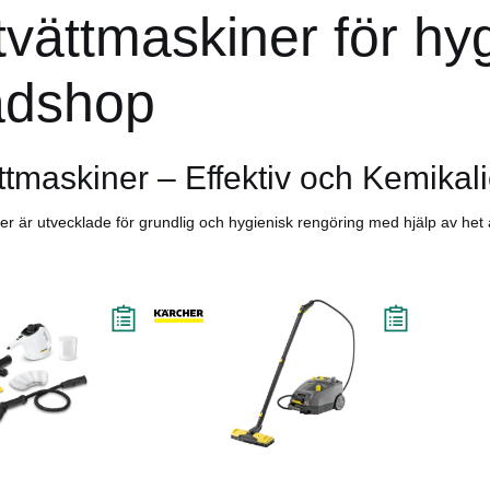
vättmaskiner för hyg
ädshop
tmaskiner – Effektiv och Kemikali
r är utvecklade för grundlig och hygienisk rengöring med hjälp av het
Läs mer
Köp
Läs mer