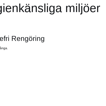
ienkänsliga miljöer
efri Rengöring
 ånga.