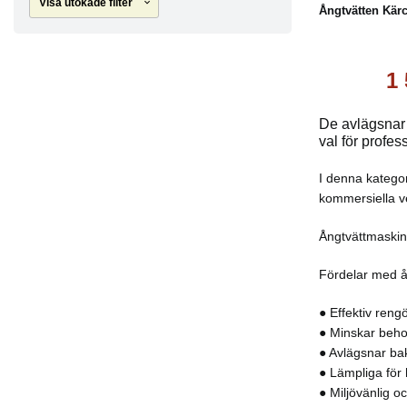
Visa utökade filter
Ångtvätten Kä
1
De avlägsnar e
val för profes
I denna kategor
kommersiella ve
Ångtvättmaskin
Fördelar med å
● Effektiv ren
● Minskar beho
● Avlägsnar bak
● Lämpliga för 
● Miljövänlig o