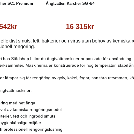
rcher SC1 Premium
Ångtvätten Kärcher SG 4/4
 542kr
16 315kr
ffektivt smuts, fett, bakterier och virus utan behov av kemiska re
sionell rengöring.
i hos Städshop hittar du ångtvättmaskiner anpassade för användning in
rksamheter. Maskinerna är konstruerade för hög temperatur, stabil ångp
er lämpar sig för rengöring av golv, kakel, fogar, sanitära utrymmen, 
ngtvättmaskiner:
göring med het ånga
vet av kemiska rengöringsmedel
terier, fett och ingrodd smuts
hygienkänsliga miljöer
ch professionell rengöringslösning