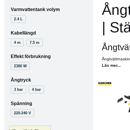
Ångt
Varmvattentank volym
2.4 L
| St
Kabellängd
4 m
7.5 m
Ångtvät
Effekt förbrukning
Ångtvättmaskine
Läs mer...
2300 W
Ångtryck
3 bar
4 bar
Spänning
220-240 V
Köp