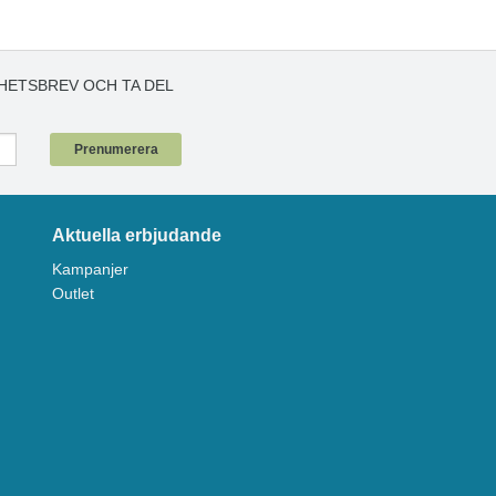
HETSBREV OCH TA DEL
!
Prenumerera
Aktuella erbjudande
Kampanjer
Outlet