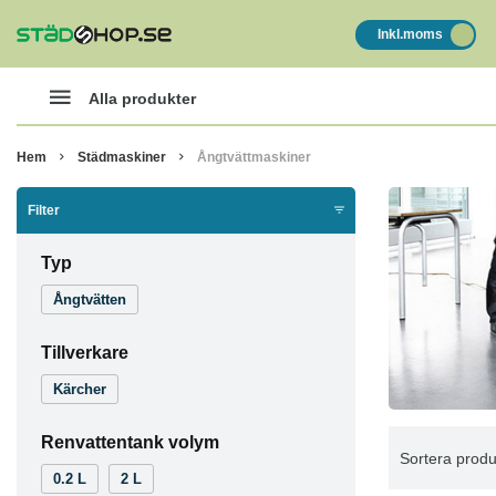
Inkl.moms
Alla produkter
Hem
Städmaskiner
Ångtvättmaskiner
Filter
Typ
Ångtvätten
Tillverkare
Kärcher
Renvattentank volym
Sortera produ
0.2 L
2 L