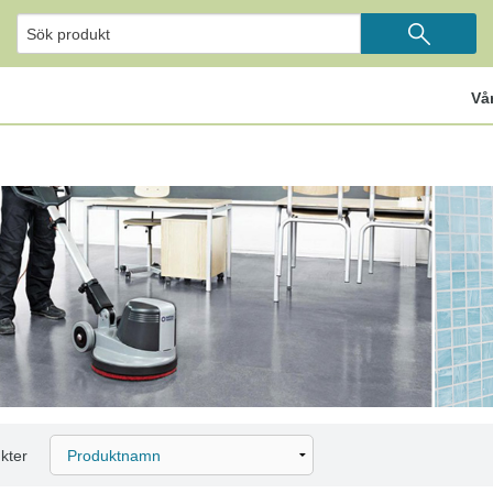
Vå
kter