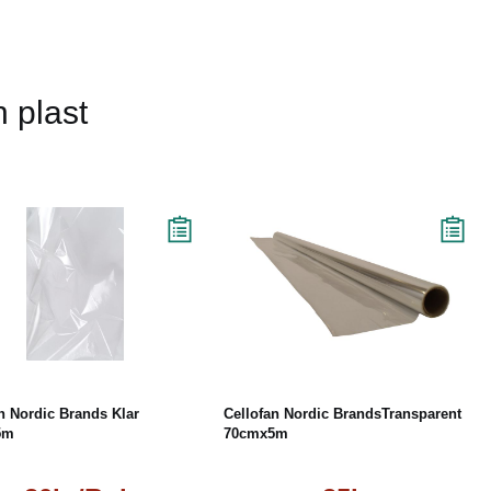
 plast
Läs mer
Köp
Läs mer
n Nordic Brands Klar
Cellofan Nordic BrandsTransparent
5m
70cmx5m