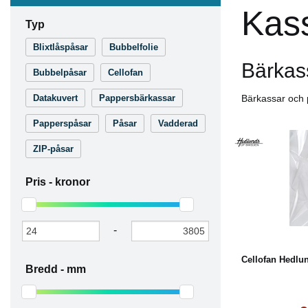
Kas
Typ
Blixtlåspåsar
Bubbelfolie
Bärkas
Bubbelpåsar
Cellofan
Datakuvert
Pappersbärkassar
Bärkassar och p
Papperspåsar
Påsar
Vadderad
ZIP-påsar
Pris -
kronor
Köp
-
Cellofan Hedl
Bredd -
mm