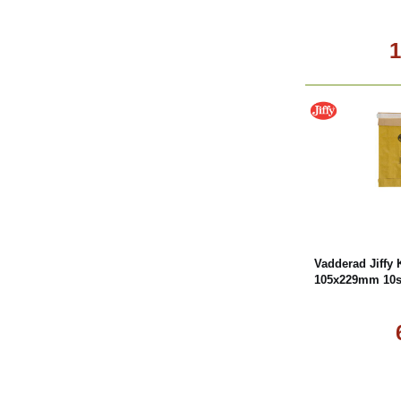
1
Köp
Vadderad Jiffy 
105x229mm 10s