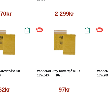
70kr
2 299kr
Läs mer
Köp
Läs mer
Kuvertpåse 00
Vadderad Jiffy Kuvertpåse 03
Vaddera
t
195x343mm 10st
165x28
62kr
97kr