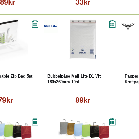
89kr
33kr
äs mer
Köp
Läs mer
rable Zip Bag 5st
Bubbelpåse Mail Lite D1 Vit
Papper
180x260mm 10st
Kraftp
79kr
89kr