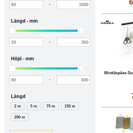
6
-
Längd -
mm
-
L
Höjd -
mm
Blixtlåspåse Du
-
Längd
2 m
5 m
75 m
150 m
200 m