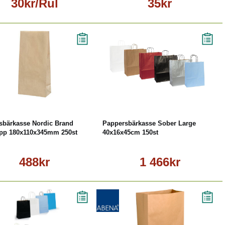
30kr/Rul
35kr
Köp
Läs mer
Läs mer
sbärkasse Nordic Brand
Pappersbärkasse Sober Large
app 180x110x345mm 250st
40x16x45cm 150st
488kr
1 466kr