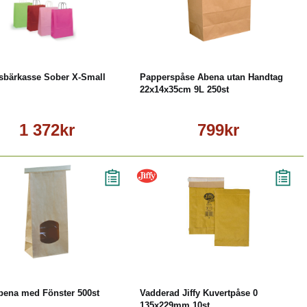
Läs mer
Köp
Läs mer
sbärkasse Sober X-Small
Papperspåse Abena utan Handtag
22x14x35cm 9L 250st
1 372kr
799kr
Läs mer
Köp
Läs mer
bena med Fönster 500st
Vadderad Jiffy Kuvertpåse 0
135x229mm 10st