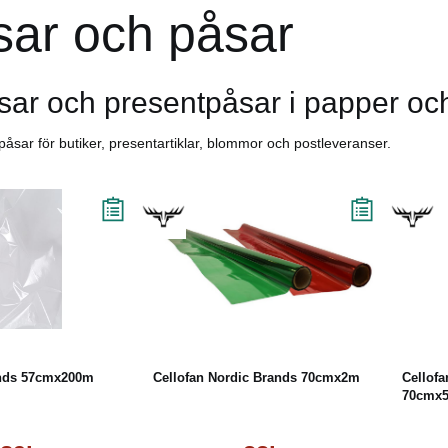
sar och påsar
sar och presentpåsar i papper och
åsar för butiker, presentartiklar, blommor och postleveranser.
Läs mer
Läs mer
unds 57cmx200m
Cellofan Nordic Brands 70cmx2m
Cellofa
70cmx