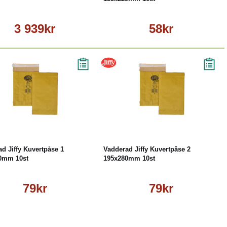
3 939kr
58kr
Köp
Läs mer
Köp
Läs mer
d Jiffy Kuvertpåse 1
Vadderad Jiffy Kuvertpåse 2
0mm 10st
195x280mm 10st
79kr
79kr