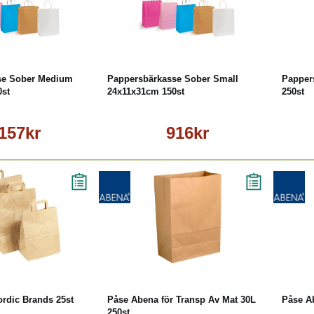
äs mer
Läs mer
se Sober Medium
Pappersbärkasse Sober Small
Papper
0st
24x11x31cm 150st
250st
 157kr
916kr
äs mer
Köp
Läs mer
rdic Brands 25st
Påse Abena för Transp Av Mat 30L
Påse A
250st