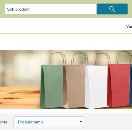
Vå
kter