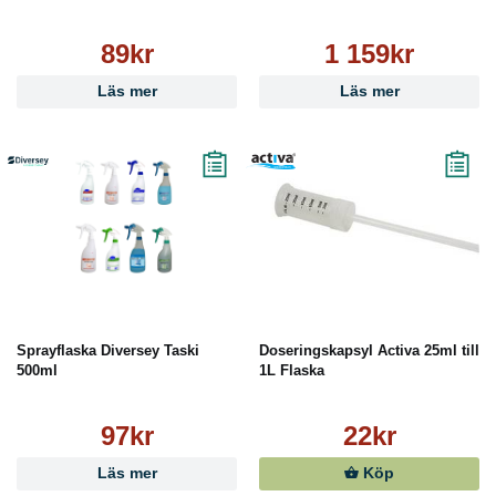
89kr
1 159kr
Läs mer
Läs mer
Sprayflaska Diversey Taski
Doseringskapsyl Activa 25ml till
500ml
1L Flaska
97kr
22kr
Läs mer
Köp