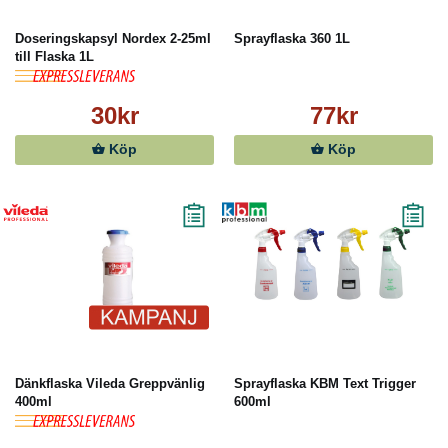
Doseringskapsyl Nordex 2-25ml
Sprayflaska 360 1L
till Flaska 1L
30kr
77kr
Köp
Köp
Dänkflaska Vileda Greppvänlig
Sprayflaska KBM Text Trigger
400ml
600ml