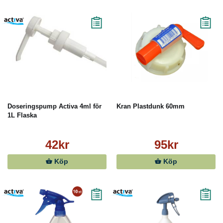
Doseringspump Activa 4ml för
Kran Plastdunk 60mm
1L Flaska
42kr
95kr
Köp
Köp