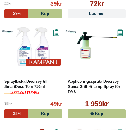
72kr
39kr
55kr
-29%
Köp
Läs mer
Sprayflaska Diversey till
Appliceringsspruta Diversey
SmartDose Tom 750ml
Suma Grill Hi-temp Spray för
D9.8
1 959kr
49kr
79kr
-38%
Köp
Köp