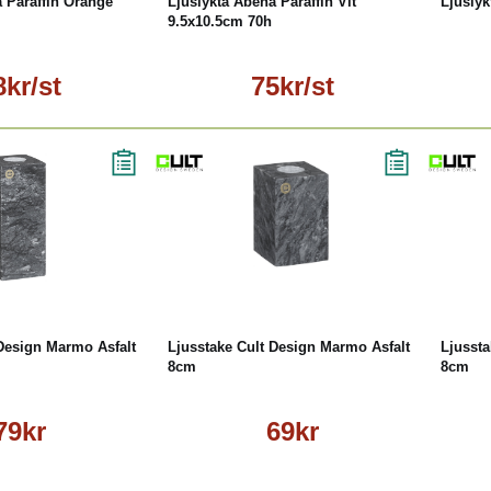
 Paraffin Orange
Ljuslykta Abena Paraffin Vit
Ljusly
9.5x10.5cm 70h
8kr/st
75kr/st
Läs mer
Köp
Läs mer
 Design Marmo Asfalt
Ljusstake Cult Design Marmo Asfalt
Ljussta
8cm
8cm
79kr
69kr