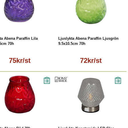
Läs mer
Läs mer
ta Abena Paraffin Lila
Ljuslykta Abena Paraffin Ljusgrön
.5cm 70h
9.5x10.5cm 70h
75kr/st
72kr/st
Läs mer
Köp
Läs mer