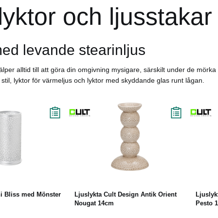
lyktor och ljusstakar
ed levande stearinljus
älper alltid till att göra din omgivning mysigare, särskilt under de mör
 stil, lyktor för värmeljus och lyktor med skyddande glas runt lågan.
äs mer
Köp
Läs mer
ni Bliss med Mönster
Ljuslykta Cult Design Antik Orient
Ljuslyk
Nougat 14cm
Pesto 