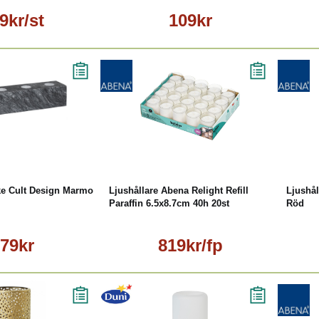
9kr/st
109kr
Läs mer
Läs mer
ke Cult Design Marmo
Ljushållare Abena Relight Refill
Ljushål
Paraffin 6.5x8.7cm 40h 20st
Röd
79kr
819kr/fp