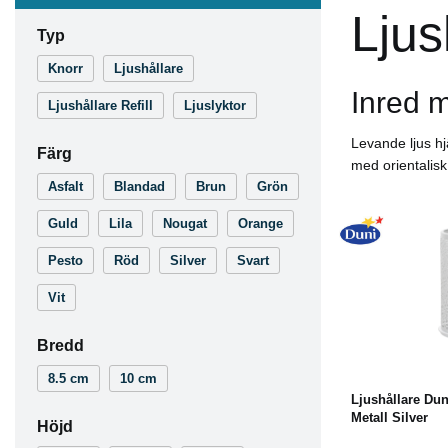
Ljus
Typ
Knorr
Ljushållare
Inred m
Ljushållare Refill
Ljuslyktor
Levande ljus hj
Färg
med orientalisk
Asfalt
Blandad
Brun
Grön
Guld
Lila
Nougat
Orange
Pesto
Röd
Silver
Svart
Vit
L
Bredd
8.5 cm
10 cm
Ljushållare Du
Metall Silver
Höjd