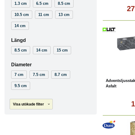
1.3 cm
6.5 cm
8.5 cm
27
10.5 cm
11 cm
13 cm
14 cm
Längd
8.5 cm
14 cm
15 cm
Köp
Diameter
7 cm
7.5 cm
8.7 cm
Adventsljussta
9.5 cm
Asfalt
1
Visa utökade filter