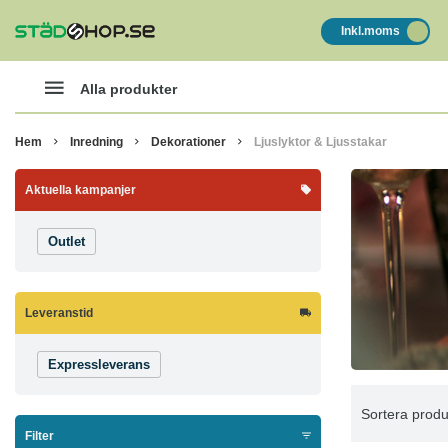
Inkl.moms
Alla produkter
Hem
Inredning
Dekorationer
Ljuslyktor & Ljusstakar
Aktuella kampanjer
Outlet
Leveranstid
Expressleverans
Sortera produ
Filter