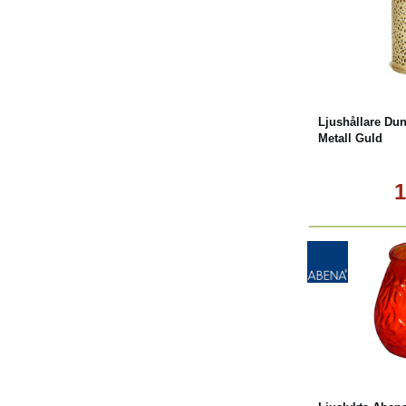
Köp
Ljushållare Du
Metall Guld
1
L