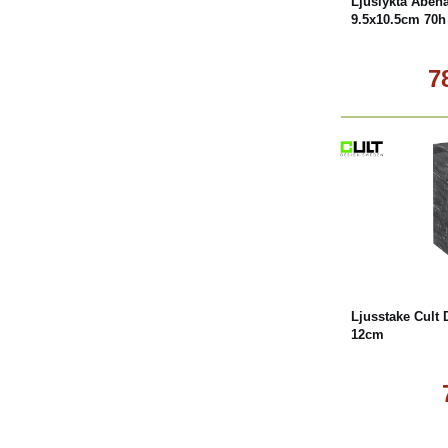
Ljuslykta Abena
9.5x10.5cm 70h
7
Köp
Ljusstake Cult
12cm