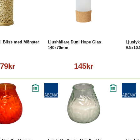
Läs mer
Köp
Läs mer
ni Bliss med Mönster
Ljushållare Duni Hope Glas
Ljuslyk
140x70mm
9.5x10
79kr
145kr
äs mer
Läs mer