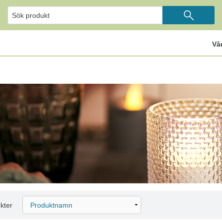
Vå
kter