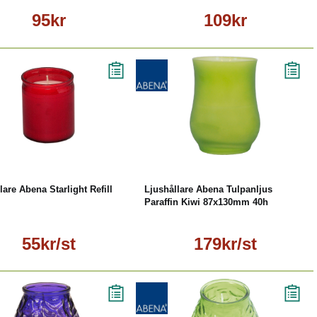
95kr
109kr
Läs mer
Läs mer
lare Abena Starlight Refill
Ljushållare Abena Tulpanljus
Paraffin Kiwi 87x130mm 40h
55kr/st
179kr/st