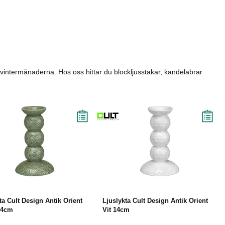
ka vintermånaderna. Hos oss hittar du blockljusstakar, kandelabrar
Köp
Läs mer
Köp
Läs mer
ta Cult Design Antik Orient
Ljuslykta Cult Design Antik Orient
14cm
Vit 14cm