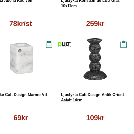
kta Abena Röd 70h
Ljuslykta Konstsmide LED Glas
10x11cm
78kr/st
259kr
Köp
Läs mer
Köp
Läs mer
ke Cult Design Marmo Vit
Ljuslykta Cult Design Antik Orient
Asfalt 14cm
69kr
109kr