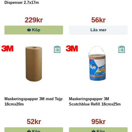
Dispenser 2.7x17m
229kr
56kr
Köp
Läs mer
Maskeringspapper 3M med Tejp
Maskeringspapper 3M
18cmx20m
Scotchblue Refill 18cmx25m
52kr
95kr
Köp
Köp