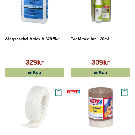
Väggspackel Ardex A 828 5kg
Fogförsegling 120ml
329kr
309kr
Köp
Köp