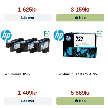
1 625kr
3 159kr
Läs mer
Köp
Skrivhuvud HP 72
Skrivhuvud HP B3P06A 727
1 409kr
5 869kr
Läs mer
Köp