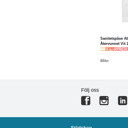
-73%
K
Sanitetspåse 
Återvunnet Vit
85kr
Följ oss
Städshop