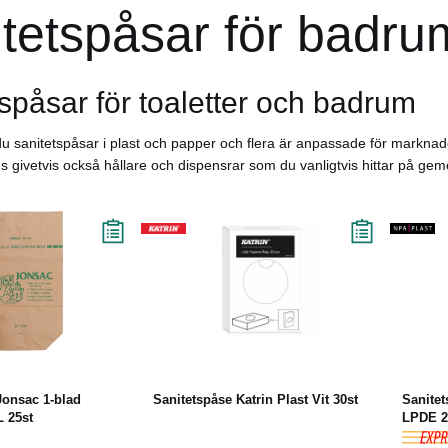
tetspåsar för badru
spåsar för toaletter och badrum
du sanitetspåsar i plast och papper och flera är anpassade för marknad
ns givetvis också hållare och dispensrar som du vanligtvis hittar på g
Läs mer
Köp
Läs mer
Jonsac 1-blad
Sanitetspåse Katrin Plast Vit 30st
Sanite
 25st
LPDE 2