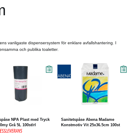
m
ens vanligaste dispensersystem för enklare avfallshantering. I
emensamma och publika toaletter.
Köp
Läs mer
Läs mer
tspåse NPA Plast med Tryck
Sanitetspåse Abena Madame
0my Grå 5L 100st/rl
Konstmotiv Vit 25x36.5cm 100st