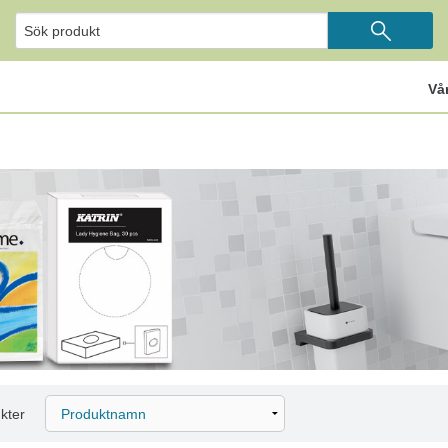
Vå
kter