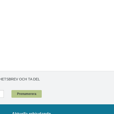
HETSBREV OCH TA DEL
!
Prenumerera
Aktuella erbjudande