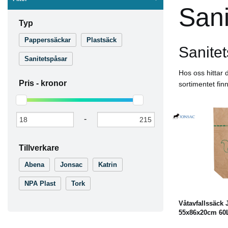
Sani
Typ
Papperssäckar
Plastsäck
Sanitet
Sanitetspåsar
Hos oss hittar 
Pris -
kronor
sortimentet fin
-
Tillverkare
Abena
Jonsac
Katrin
Köp
NPA Plast
Tork
Våtavfallssäck 
55x86x20cm 60L