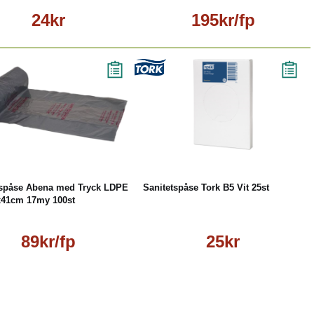
24kr
195kr/fp
Läs mer
Köp
Läs mer
tspåse Abena med Tryck LDPE
Sanitetspåse Tork B5 Vit 25st
x41cm 17my 100st
89kr/fp
25kr