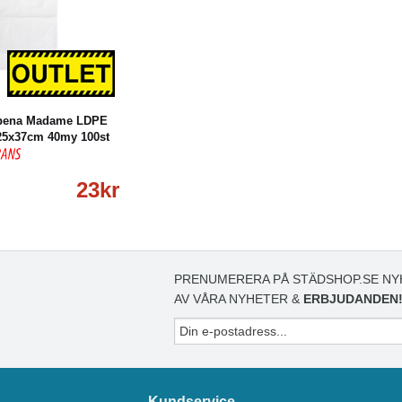
öp
Läs mer
Abena Madame LDPE
 25x37cm 40my 100st
23kr
PRENUMERERA PÅ STÄDSHOP.SE NY
AV VÅRA NYHETER &
ERBJUDANDEN
Kundservice