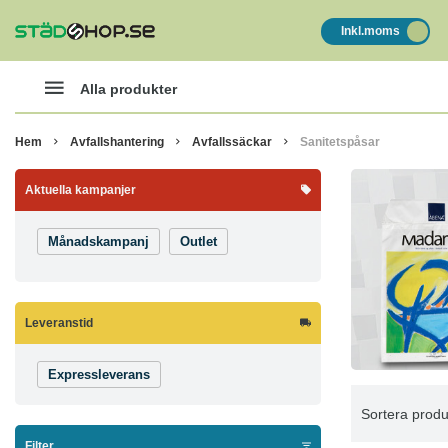
Inkl.moms
Alla produkter
Hem
Avfallshantering
Avfallssäckar
Sanitetspåsar
Aktuella kampanjer
Månadskampanj
Outlet
Leveranstid
Expressleverans
Sortera produ
Filter