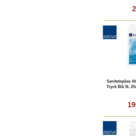
2
L
Sanitetspåse 
Tryck Blå 5L 2
19