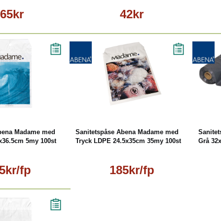
65kr
42kr
äs mer
Läs mer
Abena Madame med
Sanitetspåse Abena Madame med
Sanite
5x36.5cm 5my 100st
Tryck LDPE 24.5x35cm 35my 100st
Grå 32
5kr/fp
185kr/fp