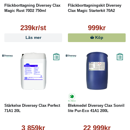
Fläckborttagning Diversey Clax
Fläckborttagningskit Diversey
Magic Rust 70D2 750ml
Clax Magic Starterkit 70A2
239kr/st
999kr
Läs mer
Köp
Stärkelse Diversey Clax Perfect
Blekmedel Diversey Clax Sonril
71A1 20L
lite Pur-Eco 41A1 200L
3 859kr
22 999kr