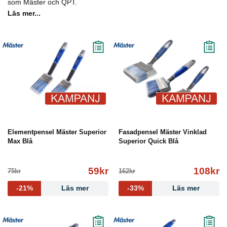
som Mäster och QPT.
Läs mer...
Elementpensel Mäster Superior
Fasadpensel Mäster Vinklad
Max Blå
Superior Quick Blå
59kr
108kr
75kr
162kr
-21%
Läs mer
-33%
Läs mer