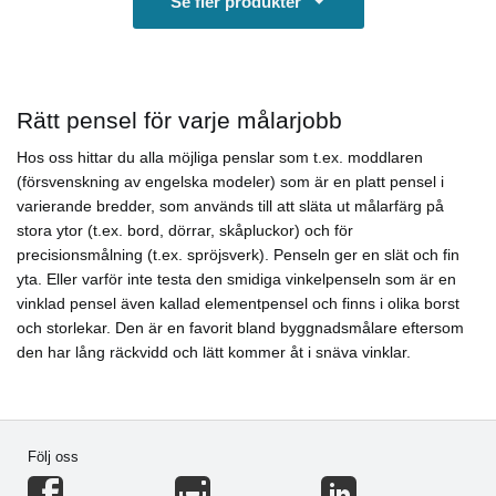
Se fler produkter
Rätt pensel för varje målarjobb
Hos oss hittar du alla möjliga penslar som t.ex. moddlaren
(försvenskning av engelska modeler) som är en platt pensel i
varierande bredder, som används till att släta ut målarfärg på
stora ytor (t.ex. bord, dörrar, skåpluckor) och för
precisionsmålning (t.ex. spröjsverk). Penseln ger en slät och fin
yta. Eller varför inte testa den smidiga vinkelpenseln som är en
vinklad pensel även kallad elementpensel och finns i olika borst
och storlekar. Den är en favorit bland byggnadsmålare eftersom
den har lång räckvidd och lätt kommer åt i snäva vinklar.
Följ oss