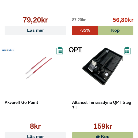
79,20kr
56,80kr
87,20kr
Läs mer
-35%
Köp
Akvarell Go Paint
Altanset Terrassdyna QPT Steg
3 I
8kr
159kr
Läs mer
Köp