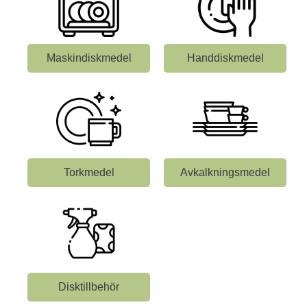
Maskindiskmedel
Handdiskmedel
Torkmedel
Avkalkningsmedel
Disktillbehör