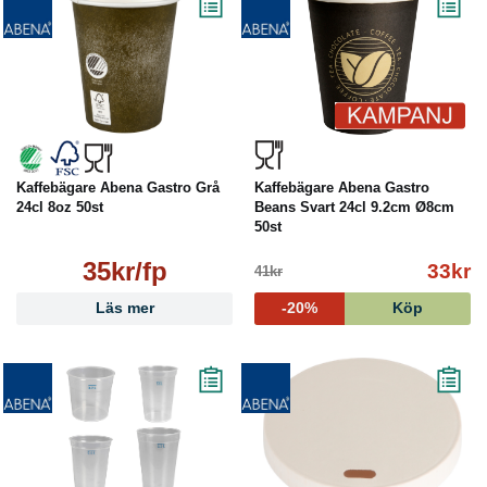
Kaffebägare Abena Gastro Grå
Kaffebägare Abena Gastro
24cl 8oz 50st
Beans Svart 24cl 9.2cm Ø8cm
50st
35kr/fp
33kr
41kr
Läs mer
-20%
Köp