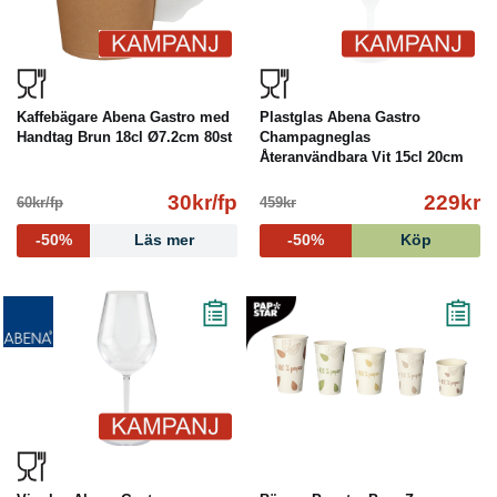
Kaffebägare Abena Gastro med
Plastglas Abena Gastro
Handtag Brun 18cl Ø7.2cm 80st
Champagneglas
Återanvändbara Vit 15cl 20cm
Ø5.7cm...
30kr/fp
229kr
60kr/fp
459kr
-50%
Läs mer
-50%
Köp