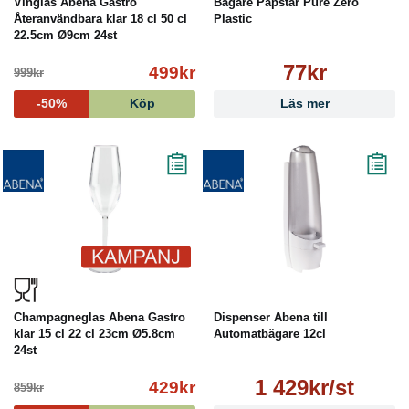
Vinglas Abena Gastro
Bägare Papstar Pure Zero
Återanvändbara klar 18 cl 50 cl
Plastic
22.5cm Ø9cm 24st
77kr
499kr
999kr
-50%
Köp
Läs mer
Champagneglas Abena Gastro
Dispenser Abena till
klar 15 cl 22 cl 23cm Ø5.8cm
Automatbägare 12cl
24st
1 429kr/st
429kr
859kr