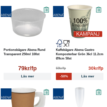
Portionsbägare Abena Rund
Kaffebägare Abena Gastro
Transparent 250ml 100st
Komposterbar Grön 36cl 11.2cm
Ø9cm 50st
79kr/fp
30kr/fp
60kr/fp
Läs mer
-50%
Läs mer