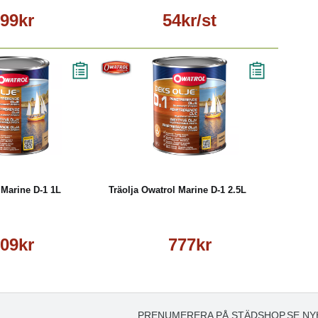
99kr
54kr/st
Läs mer
Köp
Läs mer
 Marine D-1 1L
Träolja Owatrol Marine D-1 2.5L
09kr
777kr
PRENUMERERA PÅ STÄDSHOP.SE NY