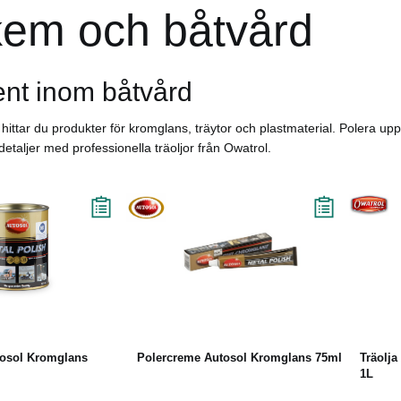
kem och båtvård
ent inom båtvård
t hittar du produkter för kromglans, träytor och plastmaterial. Polera u
detaljer med professionella träoljor från Owatrol.
Läs mer
Läs mer
tosol Kromglans
Polercreme Autosol Kromglans 75ml
Träolja
1L