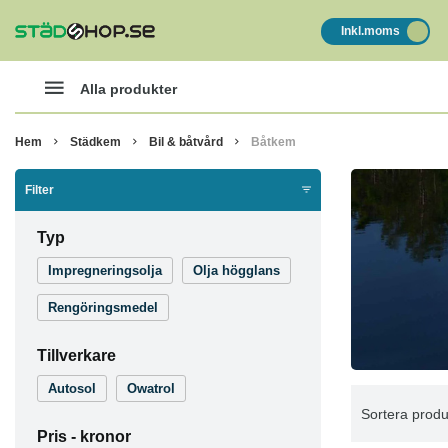
Inkl.moms
Alla produkter
Hem
Städkem
Bil & båtvård
Båtkem
Filter
Typ
Impregneringsolja
Olja högglans
Rengöringsmedel
Tillverkare
Autosol
Owatrol
Sortera produ
Pris -
kronor