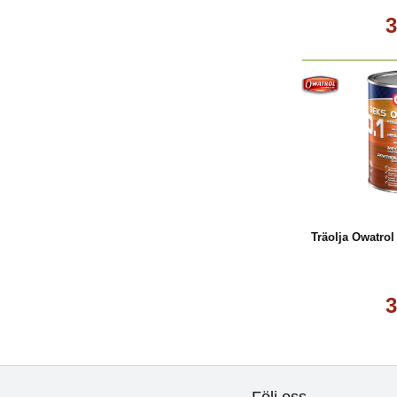
3
Köp
Träolja Owatrol
3
Följ oss