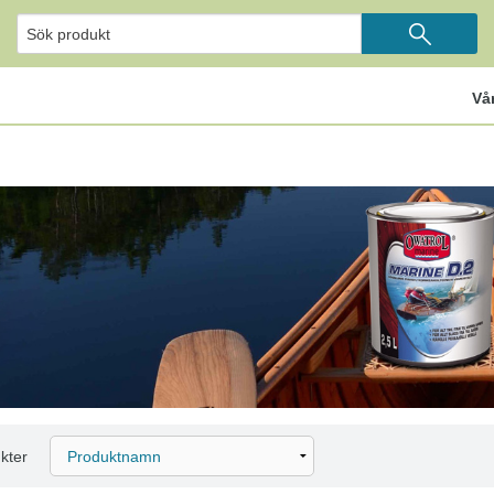
Vå
kter