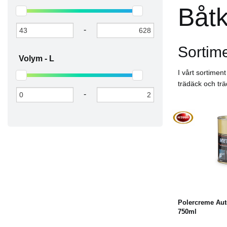
Båt
-
Sortim
Volym -
L
I vårt sortimen
trädäck och trä
-
Köp
Polercreme Au
750ml