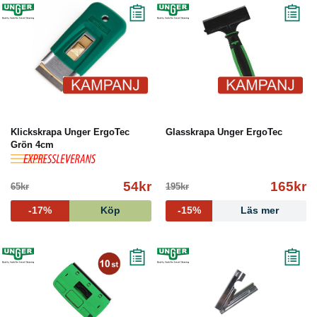
Klickskrapa Unger ErgoTec
Glasskrapa Unger ErgoTec
Grön 4cm
54kr
165kr
65kr
195kr
-17%
Köp
-15%
Läs mer