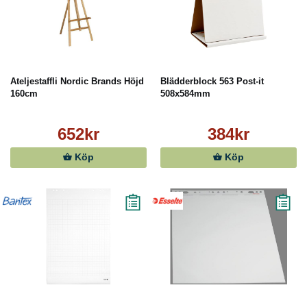
Ateljestaffli Nordic Brands Höjd
Blädderblock 563 Post-it
160cm
508x584mm
652kr
384kr
Köp
Köp