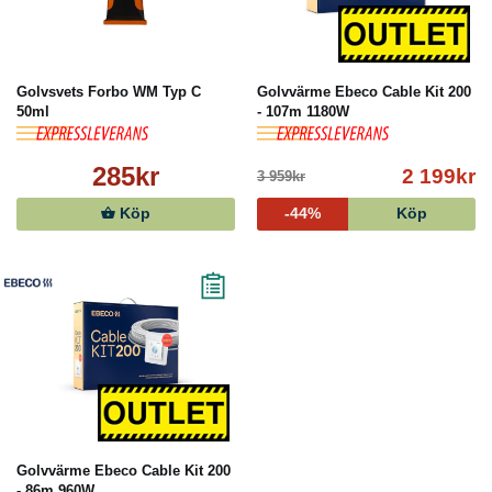
Golvsvets Forbo WM Typ C
Golvvärme Ebeco Cable Kit 200
50ml
- 107m 1180W
285kr
2 199kr
3 959kr
Köp
-44%
Köp
Golvvärme Ebeco Cable Kit 200
- 86m 960W