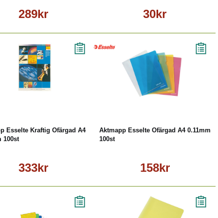
289kr
30kr
Köp
Läs mer
Läs mer
 Esselte Kraftig Ofärgad A4
Aktmapp Esselte Ofärgad A4 0.11mm
 100st
100st
333kr
158kr