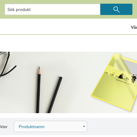
Vå
kter