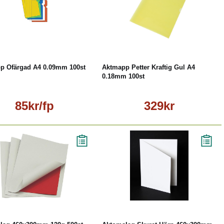
Läs mer
Köp
Läs mer
p Ofärgad A4 0.09mm 100st
Aktmapp Petter Kraftig Gul A4
0.18mm 100st
85kr/fp
329kr
Köp
Läs mer
Köp
Läs mer