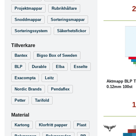
2
Projektmappar
Rubrikhållare
Snoddmappar
Sorteringsmappar
Sorteringssystem
Säkerhetsfickor
Tillverkare
Bantex
Bigso Box of Sweden
Köp
BLP
Durable
Elba
Esselte
Exacompta
Leitz
Aktmapp BLP T
0.12mm 100st
Nordic Brands
Pendaflex
Petter
Tarifold
1
Material
Kartong
Klorfritt papper
Plast