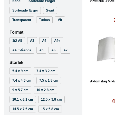
Aktmapp Securi
Sand
Sorterade Färger
Sorterade färger
Svart
Transparent
Turkos
Vit
Format
1/2 A5
A3
A4
A4+
A4, Stående
A5
A6
A7
Storlek
Köp
5.4 x 9 cm
7.4 x 3.2 cm
7.4 x 4.3 cm
7.5 x 1.8 cm
Aktomslag Vikt
9 x 5.7 cm
10 x 2.8 cm
10.1 x 6.1 cm
12.5 x 3.8 cm
4
14.5 x 7.5 cm
15 x 5.8 cm