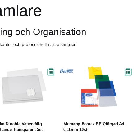
amlare
ring och Organisation
ontor och professionella arbetsmiljöer.
Läs mer
Köp
Läs mer
cka Durable Vattentålig
Aktmapp Bantex PP Ofärgad A4
ftande Transparent 5st
0.11mm 10st