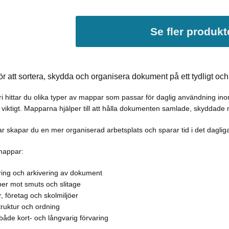
Se fler produkt
 att sortera, skydda och organisera dokument på ett tydligt och s
i hittar du olika typer av mappar som passar för daglig användning in
är viktigt. Mapparna hjälper till att hålla dokumenten samlade, skyddade m
 skapar du en mer organiserad arbetsplats och sparar tid i det dagliga
mappar:
ering och arkivering av dokument
er mot smuts och slitage
, företag och skolmiljöer
truktur och ordning
 både kort- och långvarig förvaring