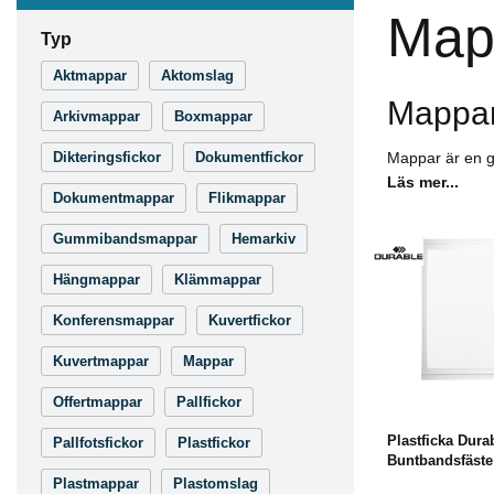
Map
Typ
Aktmappar
Aktomslag
Mappar 
Arkivmappar
Boxmappar
Dikteringsfickor
Dokumentfickor
Mappar är en gr
Läs mer...
Dokumentmappar
Flikmappar
Gummibandsmappar
Hemarkiv
Hängmappar
Klämmappar
Konferensmappar
Kuvertfickor
Kuvertmappar
Mappar
L
Offertmappar
Pallfickor
Plastficka Durab
Pallfotsfickor
Plastfickor
Buntbandsfäste
Plastmappar
Plastomslag