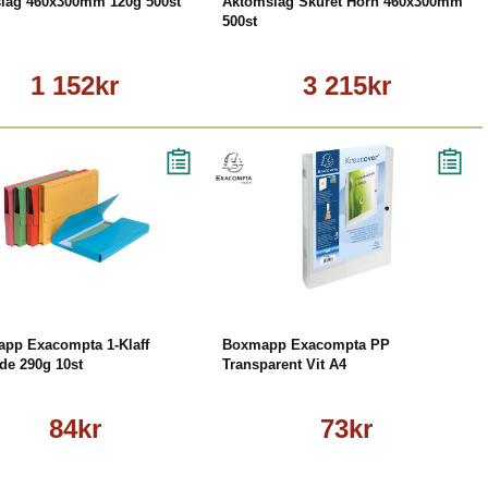
lag 460x300mm 120g 500st
Aktomslag Skuret Hörn 460x300mm
500st
1 152kr
3 215kr
Köp
Läs mer
Köp
Läs mer
app Exacompta 1-Klaff
Boxmapp Exacompta PP
de 290g 10st
Transparent Vit A4
84kr
73kr