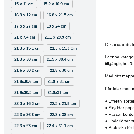
15 x 11 cm
15.2 x 10.9 cm
16.3 x 12 cm
16.8 x 21.5 cm
17.5 x 27 cm
19 x 24 cm
21 x 7.4 cm
21.1 x 29.9 cm
De används för
21.3 x 15.1 cm
21.3 x 15.3 Cm
I denna kategor
21.3 x 30 cm
21.5 x 30.4 cm
tillgänglighet 
21.6 x 30.2 cm
21.8 x 30 cm
Med rätt mappar
21.8x30.6 cm
21.9 x 31 cm
Fördelar med 
21.9x30.5 cm
21.9x31 cm
● Effektiv sort
22.3 x 16.3 cm
22.3 x 21.8 cm
● Skyddar papp
● Passar kontor
22.3 x 36.8 cm
22.3 x 38 cm
● Underlättar s
22.3 x 53 cm
22.4 x 31.1 cm
● Praktiska för