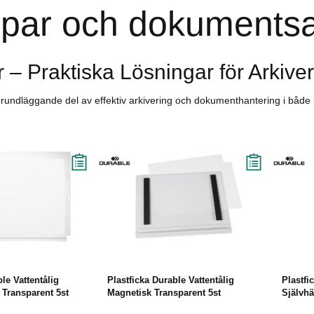
par och dokuments
– Praktiska Lösningar för Arkive
undläggande del av effektiv arkivering och dokumenthantering i både k
äs mer
Läs mer
le Vattentålig
Plastficka Durable Vattentålig
Plastfi
 Transparent 5st
Magnetisk Transparent 5st
Självhä