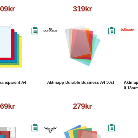
09kr
319kr
Läs mer
Läs mer
ransparent A4
Aktmapp Durable Business A4 50st
Aktmapp
0.18mm
69kr
279kr