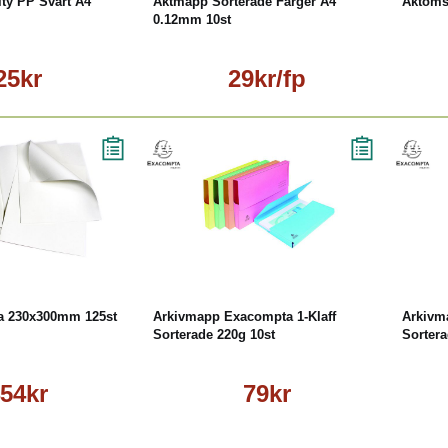
ty PP Svart A4
Aktmapp Sorterade Färger A4
Aktoms
0.12mm 10st
25kr
29kr/fp
Läs mer
Köp
Läs mer
a 230x300mm 125st
Arkivmapp Exacompta 1-Klaff
Arkivm
Sorterade 220g 10st
Sortera
54kr
79kr