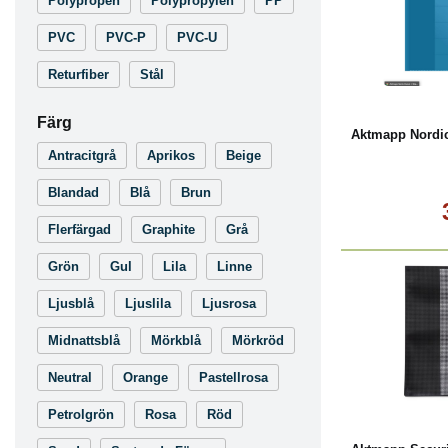
Polypropen
Polypropylen
PP
PVC
PVC-P
PVC-U
L
Returfiber
Stål
Färg
Aktmapp Nordic
Antracitgrå
Aprikos
Beige
Blandad
Blå
Brun
Flerfärgad
Graphite
Grå
Grön
Gul
Lila
Linne
Ljusblå
Ljuslila
Ljusrosa
Midnattsblå
Mörkblå
Mörkröd
Neutral
Orange
Pastellrosa
Köp
Petrolgrön
Rosa
Röd