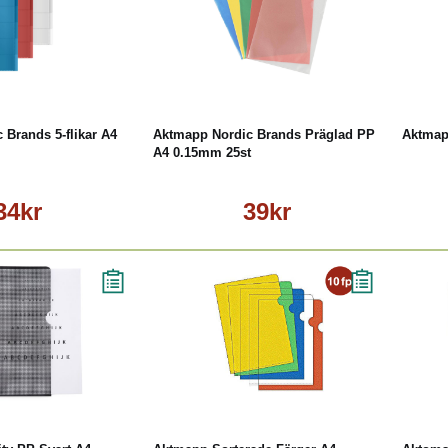
äs mer
Läs mer
 Brands 5-flikar A4
Aktmapp Nordic Brands Präglad PP
Aktmap
A4 0.15mm 25st
34kr
39kr
Läs mer
Läs mer