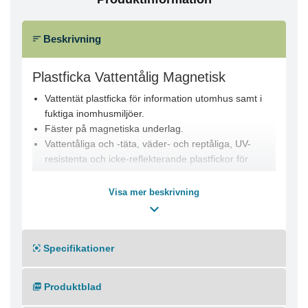
Beskrivning
Plastficka Vattentålig Magnetisk
Vattentät plastficka för information utomhus samt i
fuktiga inomhusmiljöer.
Fäster på magnetiska underlag.
Vattentåliga och -täta, väder- och reptåliga, UV-
resistenta och icke-reflekterande plastfickor för
dubbelsidig information i miljöer som utsätts för regn,
fuktighet, stänk och smuts t ex poolområden,
Visa mer beskrivning
bastuanläggningar, gör-det-själv-hallar och
trädgårdsbutiker.
Tvättbara och går att desinficera.
Specifikationer
Skylten/informationen kan göras med hjälp av mallar
som finns i gratisprogrammet duraprint.
Två magnetremsor på fickans baksida gör att de
Produktblad
fäster på magnetiska släta underlag.