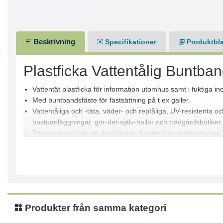
Beskrivning
Specifikationer
Produktbl
Plastficka Vattentålig Buntba
Vattentät plastficka för information utomhus samt i fuktiga i
Med buntbandsfäste för fastsättning på t ex galler.
Vattentåliga och -täta, väder- och reptåliga, UV-resistenta oc
bastuanläggningar, gör-det-själv-hallar och trädgårdsbutiker.
Tvättbara och går att desinficera. Skylten/informationen kan
Två stycken buntbandsremmar, som träs genom hålen i fickorna
5 st i en påse.
Produkter från samma kategori