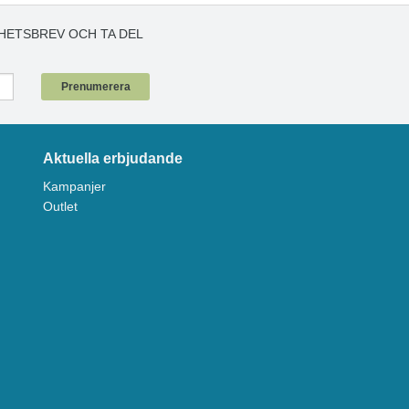
HETSBREV OCH TA DEL
!
Prenumerera
Aktuella erbjudande
Kampanjer
Outlet