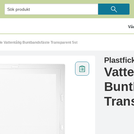
Vå
le Vattentålig Buntbandsfäste Transparent 5st
Plastfic
Vatte
Bunt
Tran