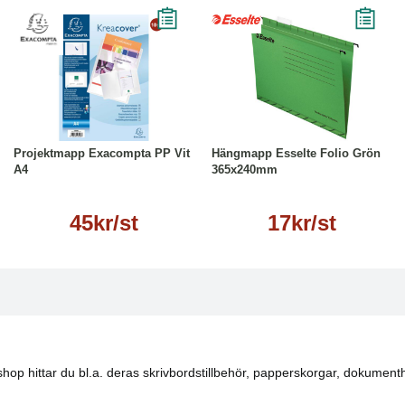
Läs mer
Läs mer
Projektmapp Exacompta PP Vit
Hängmapp Esselte Folio Grön
A4
365x240mm
45kr/st
17kr/st
hop hittar du bl.a. deras skrivbordstillbehör, papperskorgar, dokumenth