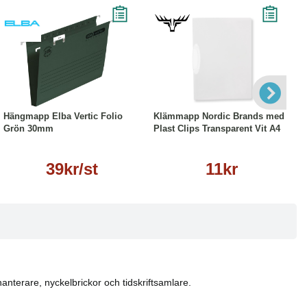
Läs mer
Köp
Läs mer
Hängmapp Elba Vertic Folio
Klämmapp Nordic Brands med
Grön 30mm
Plast Clips Transparent Vit A4
39kr/st
11kr
anterare, nyckelbrickor och tidskriftsamlare.