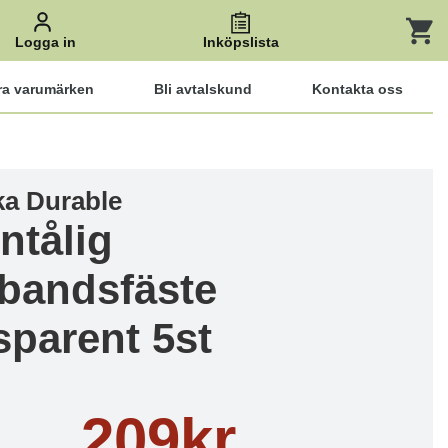
Logga in
Inköpslista
ra varumärken
Bli avtalskund
Kontakta oss
ka Durable
ntålig
bandsfäste
sparent 5st
209kr