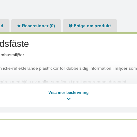
ad
Recensioner (0)
Fråga om produkt
ndsfäste
nomhusmiljöer.
h icke-reflekterande plastfickor för dubbelsidig information i miljöer so
 göras med hjälp av mallar som finns i gratisprogrammet duraprint.
 och fästs i t ex ett galler ingår.
Visa mer beskrivning