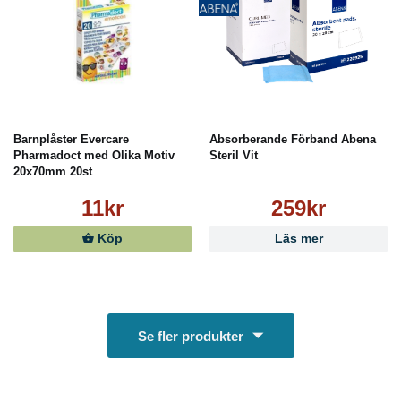
Barnplåster Evercare
Absorberande Förband Abena
Pharmadoct med Olika Motiv
Steril Vit
20x70mm 20st
11kr
259kr
Köp
Läs mer
Se fler produkter