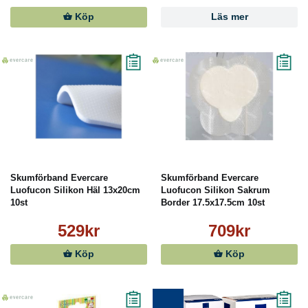
Köp
Läs mer
Skumförband Evercare
Skumförband Evercare
Luofucon Silikon Häl 13x20cm
Luofucon Silikon Sakrum
10st
Border 17.5x17.5cm 10st
529kr
709kr
Köp
Köp