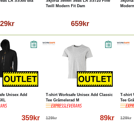
Seas LÄ SS500 Blå
Skjorta Seven Seas LÄ SS720 Fine
Skjort
Twill Modern Fit Dam
Modern
29kr
659kr
öp
Läs mer
-31%
Köp
Läs mer
-31
afe Unisex Add
T-shirt Worksafe Unisex Add Classic
T-shirt
4XL
Tee Gråmelerad M
Tee Gr
359kr
89kr
129kr
129kr