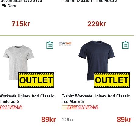
a Seven Seas LÄ SS770
T-Shirt ID 0510 T-Time Rosa S
 Fit Dam
715kr
229kr
%
Köp
Läs mer
-31%
Köp
Läs mer
 Worksafe Unisex Add Classic
T-shirt Worksafe Unisex Add Classic
åmelerad S
Tee Marin S
89kr
89kr
129kr