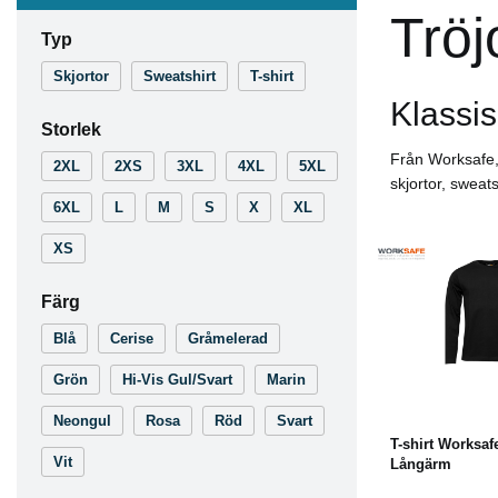
Tröj
Typ
Skjortor
Sweatshirt
T-shirt
Klassis
Storlek
Från Worksafe, 
2XL
2XS
3XL
4XL
5XL
skjortor, sweats
6XL
L
M
S
X
XL
XS
Färg
Blå
Cerise
Gråmelerad
L
Grön
Hi-Vis Gul/Svart
Marin
Neongul
Rosa
Röd
Svart
T-shirt Worksaf
Vit
Långärm