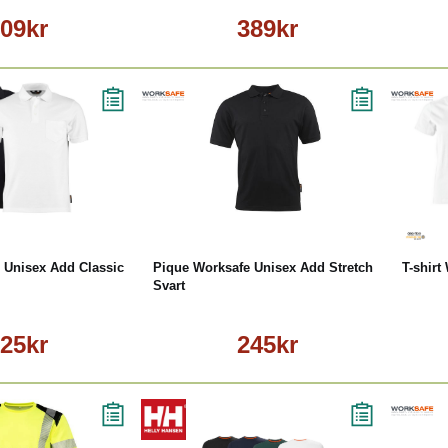
09kr
389kr
äs mer
Läs mer
 Unisex Add Classic
Pique Worksafe Unisex Add Stretch
T-shir
Svart
25kr
245kr