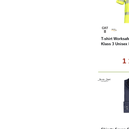
L
T-shirt Worksaf
Klass 3 Unisex 
1
L