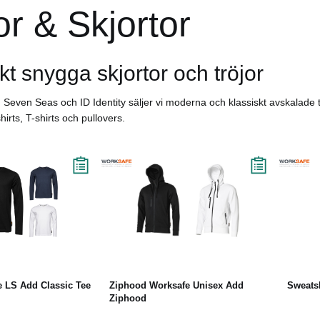
or & Skjortor
kt snygga skjortor och tröjor
Seven Seas och ID Identity säljer vi moderna och klassiskt avskalade tröj
hirts, T-shirts och pullovers.
äs mer
Läs mer
e LS Add Classic Tee
Ziphood Worksafe Unisex Add
Sweats
Ziphood