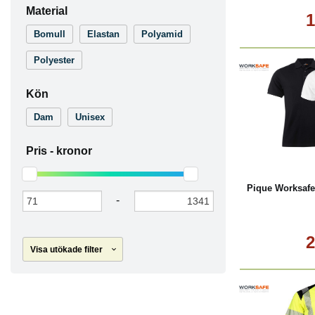
Material
1
Bomull
Elastan
Polyamid
Polyester
Kön
Dam
Unisex
L
Pris -
kronor
Pique Worksafe
-
2
Visa utökade filter