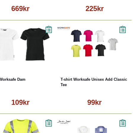
669kr
225kr
Läs mer
Läs mer
t Worksafe Dam
T-shirt Worksafe Unisex Add Classic
Tee
109kr
99kr