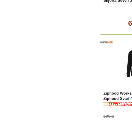
Skjorta Seven 
6
-40%
K
Ziphood Works
Ziphood Svart 
599kr