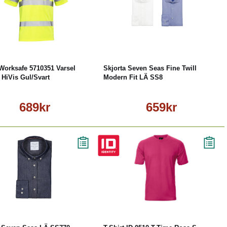
Läs mer
Läs mer
 Worksafe 5710351 Varsel
Skjorta Seven Seas Fine Twill
 HiVis Gul/Svart
Modern Fit LÄ SS8
689kr
659kr
Läs mer
Köp
Läs mer