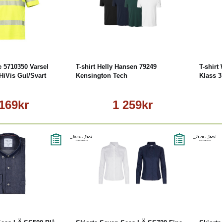
äs mer
Läs mer
e 5710350 Varsel
T-shirt Helly Hansen 79249
T-shirt
HiVis Gul/Svart
Kensington Tech
Klass 3
 169kr
1 259kr
äs mer
Läs mer