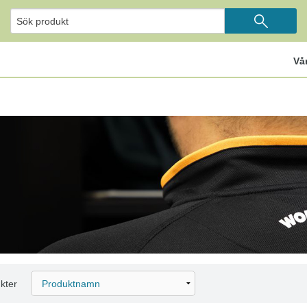
Vå
kter