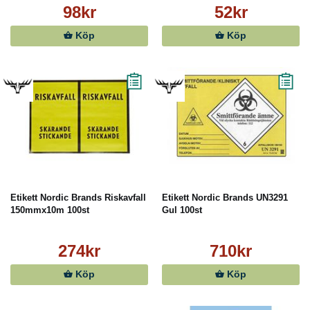
98kr
52kr
Köp
Köp
Etikett Nordic Brands Riskavfall
Etikett Nordic Brands UN3291
150mmx10m 100st
Gul 100st
274kr
710kr
Köp
Köp