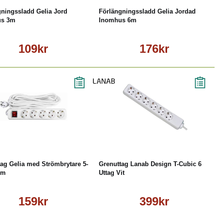
gningssladd Gelia Jord
Förlängningssladd Gelia Jordad
us 3m
Inomhus 6m
109kr
176kr
Köp
Läs mer
Köp
Läs mer
ag Gelia med Strömbrytare 5-
Grenuttag Lanab Design T-Cubic 6
5m
Uttag Vit
159kr
399kr