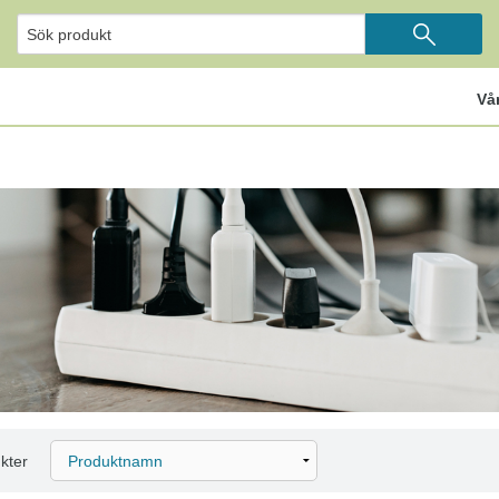
Vå
kter