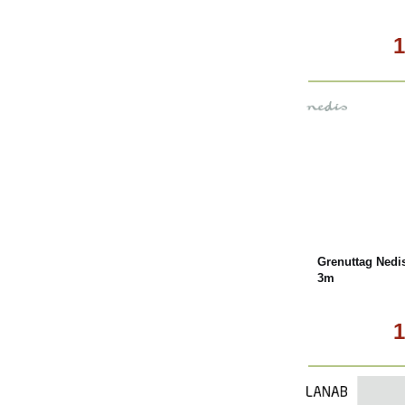
1
Köp
Grenuttag Nedi
3m
1