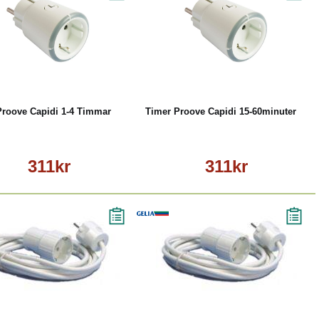
Köp
Läs mer
Köp
Läs mer
Proove Capidi 1-4 Timmar
Timer Proove Capidi 15-60minuter
311kr
311kr
Köp
Läs mer
Köp
Läs mer