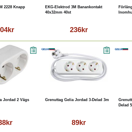
3M 2228 Knapp
EKG-Elektrod 3M Banankontakt
Förlän
40x32mm 40st
Inomh
04kr
236kr
Läs mer
Köp
Läs mer
a Jordad 2 Vägs
Grenuttag Gelia Jordad 3-Delad 3m
Grenutt
Delad 
38kr
89kr