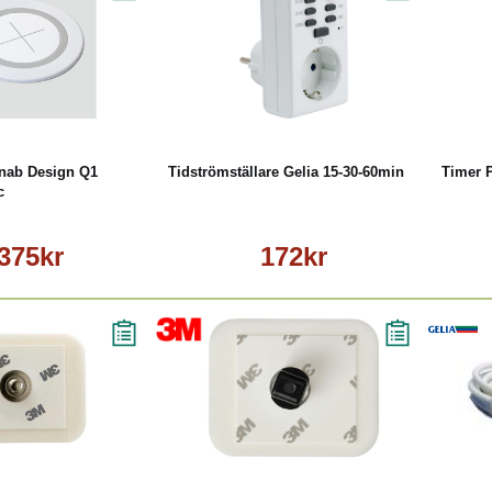
Läs mer
Köp
Läs mer
nab Design Q1
Tidströmställare Gelia 15-30-60min
Timer 
c
 375kr
172kr
Läs mer
Köp
Läs mer