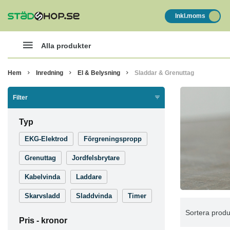
Inkl.moms
Alla produkter
Hem
Inredning
El & Belysning
Sladdar & Grenuttag
Filter
Typ
EKG-Elektrod
Förgreningspropp
Grenuttag
Jordfelsbrytare
Kabelvinda
Laddare
Skarvsladd
Sladdvinda
Timer
Sortera produ
Pris -
kronor