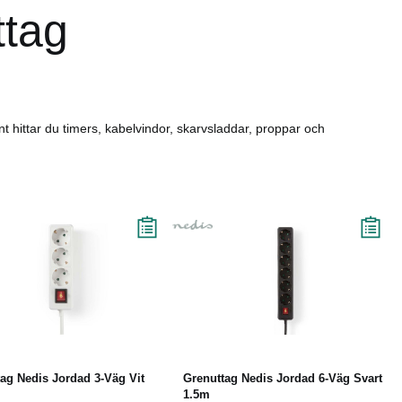
ttag
nt hittar du timers, kabelvindor, skarvsladdar, proppar och
Köp
Läs mer
Köp
Läs mer
ag Nedis Jordad 3-Väg Vit
Grenuttag Nedis Jordad 6-Väg Svart
1.5m