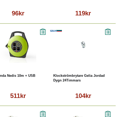
96kr
119kr
Köp
Läs mer
Köp
Läs mer
inda Nedis 10m + USB
Klockströmbrytare Gelia Jordad
Dygn 24Timmars
511kr
104kr