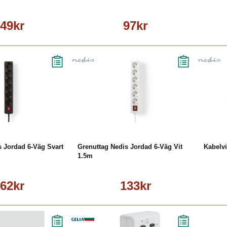
49kr
97kr
Läs mer
Köp
Läs mer
s Jordad 6-Väg Svart
Grenuttag Nedis Jordad 6-Väg Vit
Kabelv
1.5m
62kr
133kr