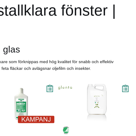
allklara fönster |
 glas
rkare som förknippas med hög kvalitet för snabb och effektiv
h feta fläckar och avlägsnar oljefilm och insekter.
%
Köp
Läs mer
Köp
Läs mer