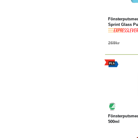
Fönsterputsmed
Sprint Glass P
269kr
Köp
Fönsterputsmed
500ml