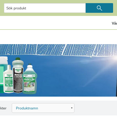
Vå
kter