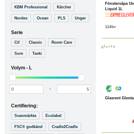
Fönstersåpa Un
KBM Professional
Kärcher
Liquid 1L
Nordex
Ocean
PLS
Unger
119kr
Serie
Cif
Classic
Room Care
Sure
Taski
Volym -
L
Köp
-
Glasrent Glent
Certifiering:
Svanmärkta
Ecolabel
FSC® godkänd
Cradle2Cradle