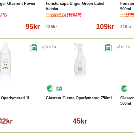
ger Glasrent Power
Fönstersåpa Unger Green Label
Fönste
Vätska
500ml
95kr
109kr
139kr
219kr
Läs mer
Köp
Läs mer
a Oparfymerad 1L
Glasrent Glenta Oparfymerad 750ml
Glasre
500ml
42kr
45kr