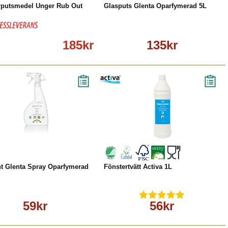
rputsmedel Unger Rub Out
Glasputs Glenta Oparfymerad 5L
185kr
135kr
Köp
Läs mer
Köp
Läs mer
nt Glenta Spray Oparfymerad
Fönstertvätt Activa 1L
59kr
56kr