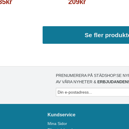
35kr
209kr
Se fler produkt
PRENUMERERA PÅ STÄDSHOP.SE NY
AV VÅRA NYHETER &
ERBJUDANDEN
Kundservice
Mina Sidor