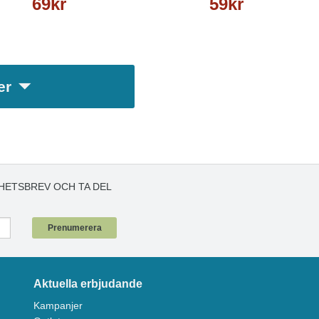
69kr
59kr
er
HETSBREV OCH TA DEL
!
Prenumerera
Aktuella erbjudande
Kampanjer