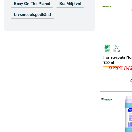
Easy On The Planet
Bra Miljöval
Livsmedelsgodkänd
Köp
Fönsterputs No
750ml
-19%
K