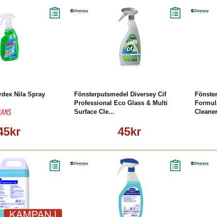
Läs mer
Köp
Läs mer
rdex Nila Spray
Fönsterputsmedel Diversey Cif
Fönster
Professional Eco Glass & Multi
Formula
Surface Cle...
Cleane
45kr
45kr
öp
Läs mer
Köp
Läs mer