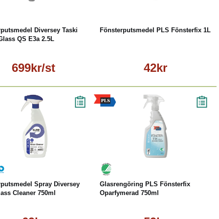
rputsmedel Diversey Taski
Fönsterputsmedel PLS Fönsterfix 1L
Glass QS E3a 2.5L
699kr/st
42kr
Köp
Läs mer
Köp
Läs mer
rputsmedel Spray Diversey
Glasrengöring PLS Fönsterfix
lass Cleaner 750ml
Oparfymerad 750ml