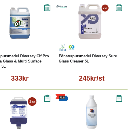
Köp
Läs mer
Läs mer
putsmedel Diversey Cif Pro
Fönsterputsmedel Diversey Sure
 Glass & Multi Surface
Glass Cleaner 5L
r 5L
333kr
245kr/st
Läs mer
Köp
Läs mer