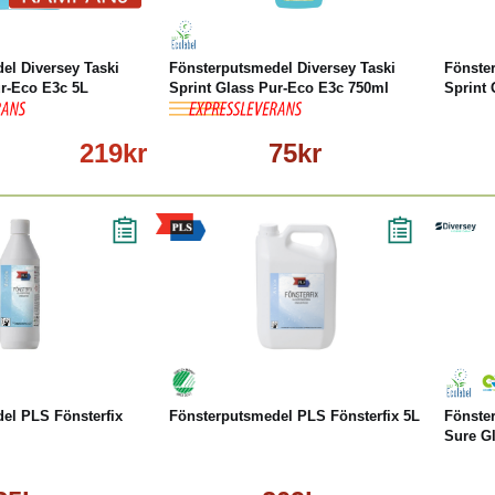
el Diversey Taski
Fönsterputsmedel Diversey Taski
Fönste
ur-Eco E3c 5L
Sprint Glass Pur-Eco E3c 750ml
Sprint 
219kr
75kr
Läs mer
Köp
Läs mer
el PLS Fönsterfix
Fönsterputsmedel PLS Fönsterfix 5L
Fönste
Sure G