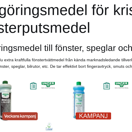
öringsmedel för krist
sterputsmedel
ngsmedel till fönster, speglar och
du extra kraftfulla fönstertvättmedel från kända marknadsledande tillve
ster, speglar, bilrutor, etc. De tar effektivt bort fingeravtryck, smuts oc
öp
Läs mer
-22%
Köp
Läs mer
-16