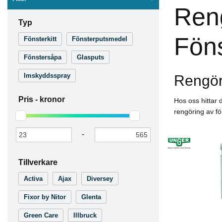
Reng
Typ
Fön
Fönsterkitt
Fönsterputsmedel
Fönstersåpa
Glasputs
Imskyddsspray
Rengöri
Pris -
kronor
Hos oss hittar 
rengöring av fön
-
Tillverkare
Activa
Ajax
Diversey
-20%
K
Fixor by Nitor
Glenta
Green Care
Illbruck