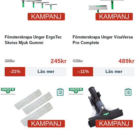
Fönsterskrapa Unger ErgoTec
Fönsterskrapa Unger VisaVersa
Skviss Mjuk Gummi
Pro Complete
245kr
489kr
309kr
439kr
-21%
Läs mer
--11%
Läs mer