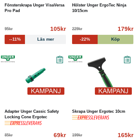
Fönsterskrapa Unger VisaVersa
Hölster Unger ErgoTec Ninja
Pro Pad
10/15cm
105kr
179kr
95kr
229kr
--11%
Läs mer
-22%
Köp
Adapter Unger Cassic Safety
Skrapa Unger Ergotec 10cm
Locking Cone Ergotec
69kr
165kr
85kr
199kr