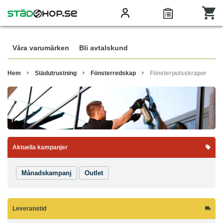
Våra varumärken
Bli avtalskund
Hem
Städutrustning
Fönsterredskap
Fönsterputsskrapor
Aktuella kampanjer
Månadskampanj
Outlet
Leveranstid