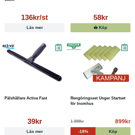
136kr/st
58kr
Läs mer
Köp
Pälshållare Activa Fast
Rengöringsset Unger Startset
för Inomhus
39kr
899kr
1 099kr
Läs mer
-18%
Köp