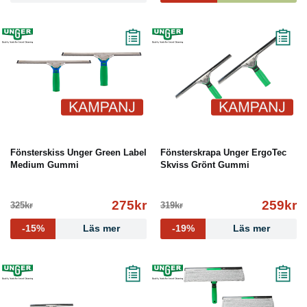
Fönsterskiss Unger Green Label
Fönsterskrapa Unger ErgoTec
Medium Gummi
Skviss Grönt Gummi
275kr
259kr
325kr
319kr
-15%
Läs mer
-19%
Läs mer