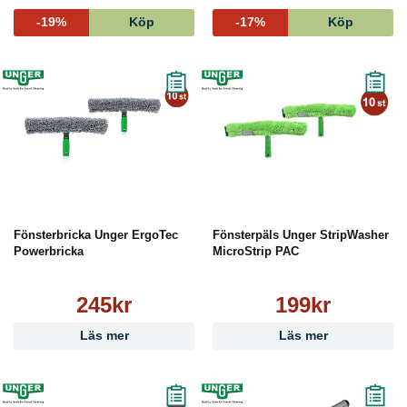
-19%
Köp
-17%
Köp
Fönsterbricka Unger ErgoTec
Fönsterpäls Unger StripWasher
Powerbricka
MicroStrip PAC
245kr
199kr
Läs mer
Läs mer