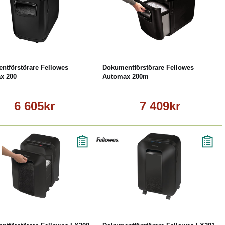
Köp
Läs mer
Köp
Läs mer
ntförstörare Fellowes
Dokumentförstörare Fellowes
x 200
Automax 200m
6 605kr
7 409kr
Köp
Läs mer
Köp
Läs mer