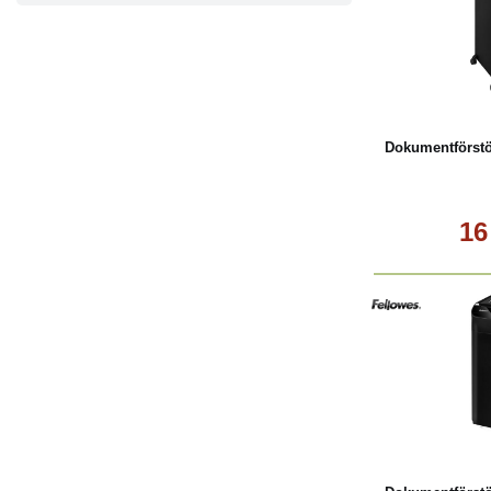
Köp
Dokumentförstö
16
Köp