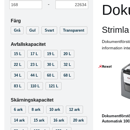
-
Doku
Färg
Strimla
Grå
Gul
Svart
Transparent
Dokumentförstör
Avfallskapacitet
information int
15 L
17 L
19 L
20 L
22 L
23 L
30 L
32 L
34 L
44 L
60 L
68 L
83 L
110 L
121 L
Köp
Skärningskapacitet
6 ark
8 ark
10 ark
12 ark
Dokumentförstö
14 ark
15 ark
16 ark
20 ark
Automatisk 10