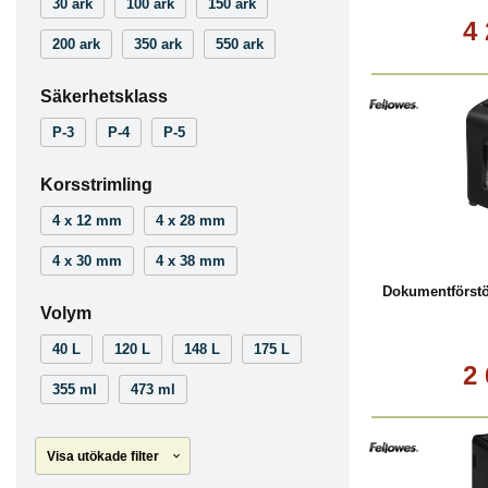
30 ark
100 ark
150 ark
4
200 ark
350 ark
550 ark
Säkerhetsklass
P-3
P-4
P-5
Korsstrimling
4 x 12 mm
4 x 28 mm
Köp
4 x 30 mm
4 x 38 mm
Dokumentförstö
Volym
40 L
120 L
148 L
175 L
2
355 ml
473 ml
Visa utökade filter