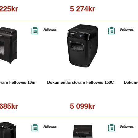
 225kr
5 274kr
Läs mer
Köp
Läs mer
rare Fellowes 10m
Dokumentförstörare Fellowes 150C
Dokume
 685kr
5 099kr