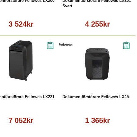
ntförstörare Fellowes LX200
Dokumentförstörare Fellowes LX201
Svart
3 524kr
4 255kr
Köp
Läs mer
Köp
Läs mer
ntförstörare Fellowes LX221
Dokumentförstörare Fellowes LX45
7 052kr
1 365kr