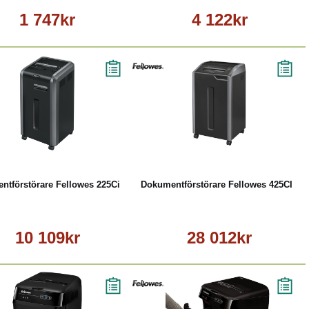
1 747kr
4 122kr
Köp
Läs mer
Köp
Läs mer
ntförstörare Fellowes 225Ci
Dokumentförstörare Fellowes 425CI
10 109kr
28 012kr