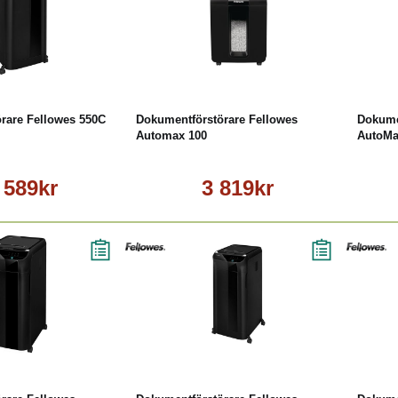
Läs mer
Köp
Läs mer
rare Fellowes 550C
Dokumentförstörare Fellowes
Dokume
Automax 100
AutoMa
 589kr
3 819kr
Läs mer
Köp
Läs mer