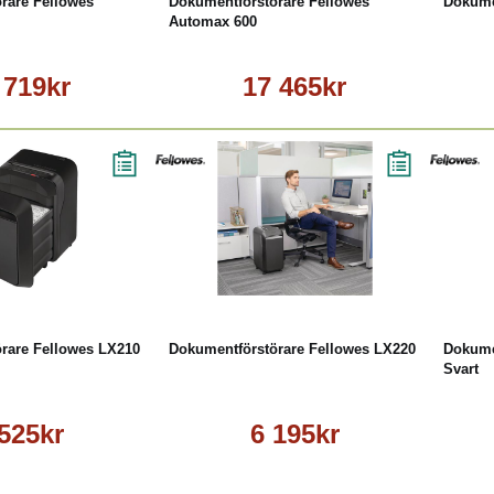
rare Fellowes
Dokumentförstörare Fellowes
Dokume
Automax 600
 719kr
17 465kr
Läs mer
Köp
Läs mer
rare Fellowes LX210
Dokumentförstörare Fellowes LX220
Dokume
Svart
 525kr
6 195kr