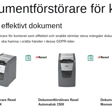
mentförstörare för 
 effektivt dokument
are för kontoret som effektivt och snabbt strimlar stora mängder dokum
e ska hamna i orätta händer i dessa GDPR-tider.
Läs mer
Köp
Läs mer
rare Rexel
Dokumentförstörare Rexel
Dokume
0X
Automatisk 150X
Momen