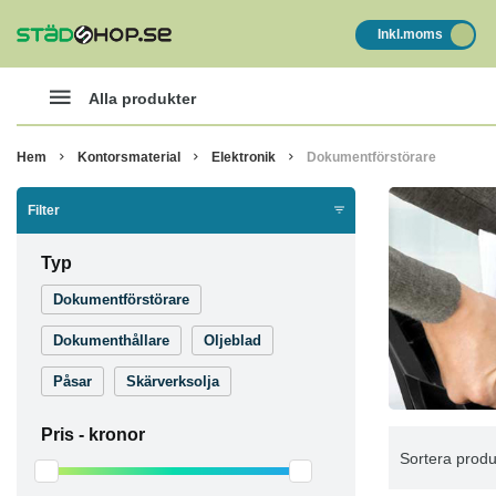
Inkl.moms
Alla produkter
Hem
Kontorsmaterial
Elektronik
Dokumentförstörare
Filter
Typ
Dokumentförstörare
Dokumenthållare
Oljeblad
Påsar
Skärverksolja
Pris -
kronor
Sortera produ