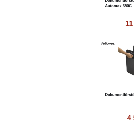
Dokumentförstö
Automax 350C
11
Köp
Dokumentförstö
4