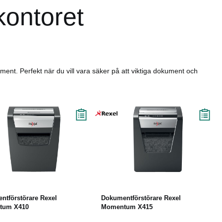
kontoret
ent. Perfekt när du vill vara säker på att viktiga dokument och
Köp
Läs mer
Köp
Läs mer
ntförstörare Rexel
Dokumentförstörare Rexel
tum X410
Momentum X415