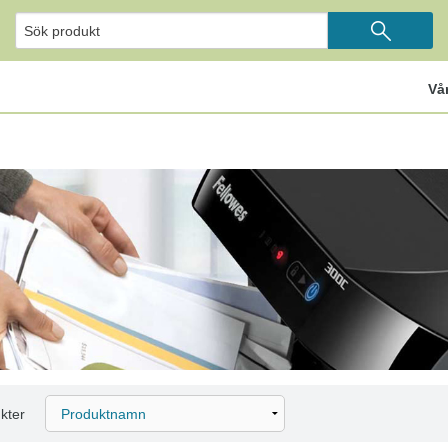
Vå
kter