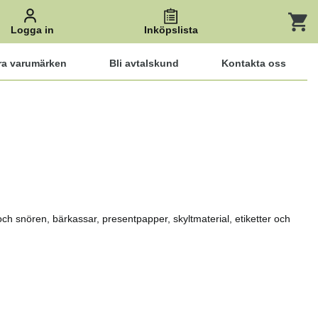
Logga in
Inköpslista
ra varumärken
Bli avtalskund
Kontakta oss
ch snören, bärkassar, presentpapper, skyltmaterial, etiketter och