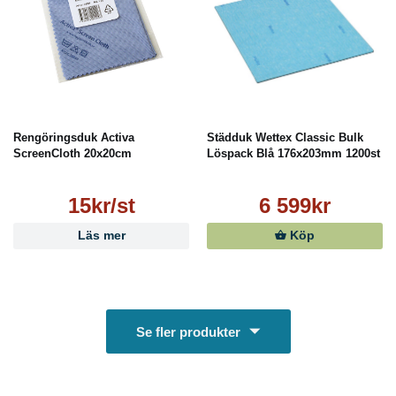
Rengöringsduk Activa
Städduk Wettex Classic Bulk
ScreenCloth 20x20cm
Löspack Blå 176x203mm 1200st
15kr/st
6 599kr
Läs mer
Köp
Se fler produkter