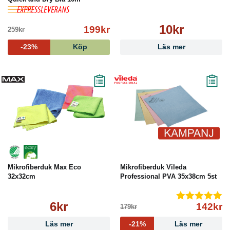
10kr
199kr
259kr
-23%
Köp
Läs mer
Mikrofiberduk Max Eco
Mikrofiberduk Vileda
32x32cm
Professional PVA 35x38cm 5st
6kr
142kr
179kr
Läs mer
-21%
Läs mer