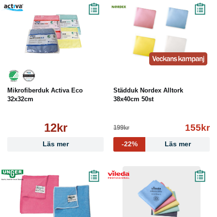
Mikrofiberduk Activa Eco
Städduk Nordex Alltork
32x32cm
38x40cm 50st
12kr
155kr
199kr
Läs mer
-22%
Läs mer