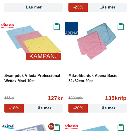
Läs mer
-23%
Läs mer
Svampduk Vileda Professional
Mikrofiberduk Abena Basic
Wettex Maxi 10st
32x32cm 20st
127kr
135kr/fp
155kr
169kr/fp
-18%
Läs mer
-20%
Läs mer