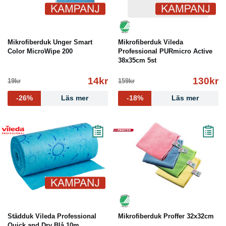
Mikrofiberduk Unger Smart
Mikrofiberduk Vileda
Color MicroWipe 200
Professional PURmicro Active
38x35cm 5st
14kr
130kr
19kr
159kr
-26%
Läs mer
-18%
Läs mer
Städduk Vileda Professional
Mikrofiberduk Proffer 32x32cm
Quick and Dry Blå 10m