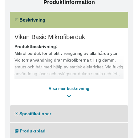
Produktinformation
Beskrivning
Vikan Basic Mikrofiberduk
Produktbeskrivning:
Mikrofiberduk för effektiv rengöring av alla hårda ytor.
Vid torr användning drar mikrofibrerna till sig damm,
smuts och hår med hjälp av statisk elektricitet. Vid fuktig
användning löser och avlägsnar duken smuts och fett,
vilket ger ett rent och jämnt resultat.
Produktfördelar:
Visa mer beskrivning
● Effektiv rengöring av hårda ytor
● Tar upp damm, smuts och hår vid torr användning
● Avlägsnar fett och smuts vid fuktig användning
Specifikationer
● Mikrofiber för hög rengöringseffekt
● Lämplig för daglig rengöring
Användningsområde:
Produktblad
● Kontor och offentlig miljö