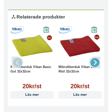
Relaterade produkter
Mikrofiberduk Vikan Basic
Mikrofiberduk Vikan Basic
Mik
Gul 32x32cm
Röd 32x32cm
Gr
20kr/st
20kr/st
Läs mer
Läs mer