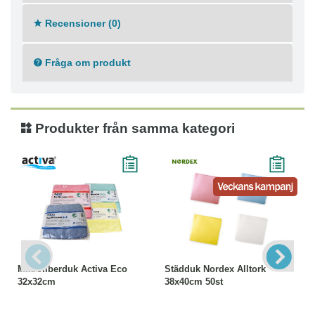
● Skolor och utbildningsmiljöer
Recensioner (0)
● Hotell och restauranger
● Storkök / HoReCa
● Allmän rengöring
Fråga om produkt
Tekniska specifikationer:
● Material: mikrofiber
● Storlekar: 32 × 32 cm
Produkter från samma kategori
Mikrofiberduk Activa Eco
Städduk Nordex Alltork
32x32cm
38x40cm 50st