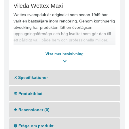
Vileda Wettex Maxi
Wettex svampduk är originalet som sedan 1949 har
varit en bästsäljare inom rengöring. Genom kontinuerlig
utveckling har produkten fått en överlägsen
uppsugningsförmåga och hög kvalitet som gör den till
ett pålitligt val i både hem och professionella miljöer.
Duken kan absorbera upp till 15 gånger sin egen vikt
och är tillverkad av naturliga material, vilket gör den
Visa mer beskrivning
både effektiv och miljövänlig. Tack vare sin
mångsidighet passar den perfekt för alla situationer där
uppsugning och avtorkning är viktigt.
Specifikationer
Användningsområde:
● Allmän rengöring
● Kök och arbetsytor
Produktblad
● Toaletter och sanitet
● Passar alla typer av avtorkning och uppsugning
Recensioner (0)
Varianter:
● Finns i storlekarna Classic, Medium och Maxi
● Samma grundkvalitet anpassad för olika behov
Fråga om produkt
Kundfördelar: