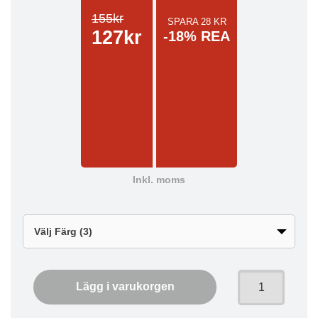
155kr
SPARA 28 KR
127kr
-18% REA
Inkl. moms
Lägg i varukorgen