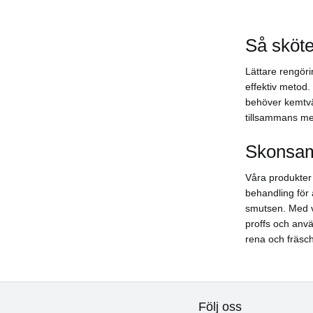
Så sköte
Lättare rengöri
effektiv metod.
behöver kemtvä
tillsammans me
Skonsam
Våra produkter 
behandling för a
smutsen. Med vå
proffs och anv
rena och fräsc
Följ oss