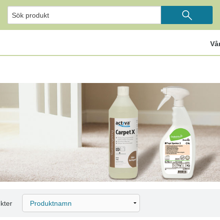
Vå
kter