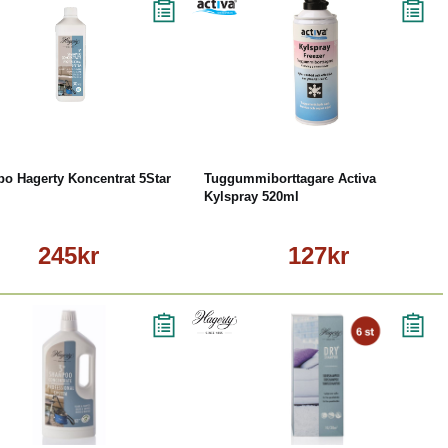
Köp
Läs mer
Köp
Läs mer
o Hagerty Koncentrat 5Star
Tuggummiborttagare Activa
Kylspray 520ml
245kr
127kr
Köp
Läs mer
Läs mer