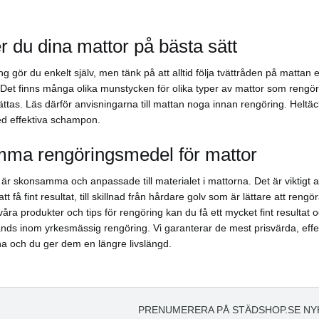
r du dina mattor på bästa sätt
ng gör du enkelt själv, men tänk på att alltid följa tvättråden på mattan
 Det finns många olika munstycken för olika typer av mattor som rengör 
ttas. Läs därför anvisningarna till mattan noga innan rengöring. Helt
d effektiva schampon.
ma rengöringsmedel för mattor
är skonsamma och anpassade till materialet i mattorna. Det är viktigt 
tt få fint resultat, till skillnad från hårdare golv som är lättare att rengö
ra produkter och tips för rengöring kan du få ett mycket fint resultat
änds inom yrkesmässig rengöring. Vi garanterar de mest prisvärda, ef
ha och du ger dem en längre livslängd.
PRENUMERERA PÅ STÄDSHOP.SE NY