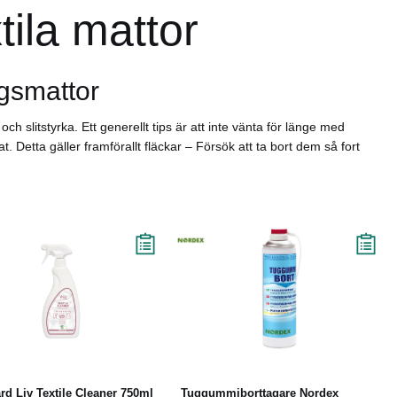
ila mattor
ngsmattor
 slitstyrka. Ett generellt tips är att inte vänta för länge med
 Detta gäller framförallt fläckar – Försök att ta bort dem så fort
Köp
Läs mer
Köp
Läs mer
ård Liv Textile Cleaner 750ml
Tuggummiborttagare Nordex