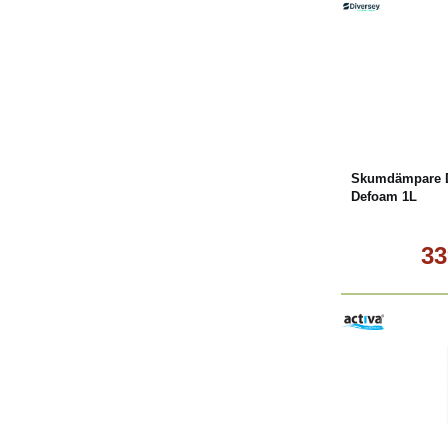
L
Skumdämpare Di
Defoam 1L
33
Köp