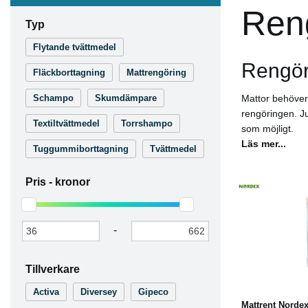
Reng
Typ
Flytande tvättmedel
Rengör
Fläckborttagning
Mattrengöring
Schampo
Skumdämpare
Mattor behöver 
rengöringen. Ju
Textiltvättmedel
Torrshampo
som möjligt.
Läs mer...
Tuggummiborttagning
Tvättmedel
Pris -
kronor
-
Köp
Tillverkare
Activa
Diversey
Gipeco
Mattrent Norde