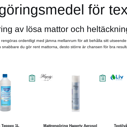
öringsmedel för text
ing av lösa mattor och heltäckni
rengöras ordentligt med jämna mellanrum för att behålla sitt utseende och
 snabbare du gör rent mattorna, desto större är chansen för bra resultat.
Läs mer
Köp
Läs mer
x Teppex 1L
Mattrengöring Hagerty Aerosol
Textilv