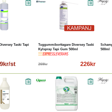
äs mer
-16%
Köp
Läs mer
versey Taski Tapi
Tuggummiborttagare Diversey Taski
Schamp
Kylspray Tapi Gum 500ml
500ml
9kr/st
226kr
269kr
Läs mer
Köp
Läs mer