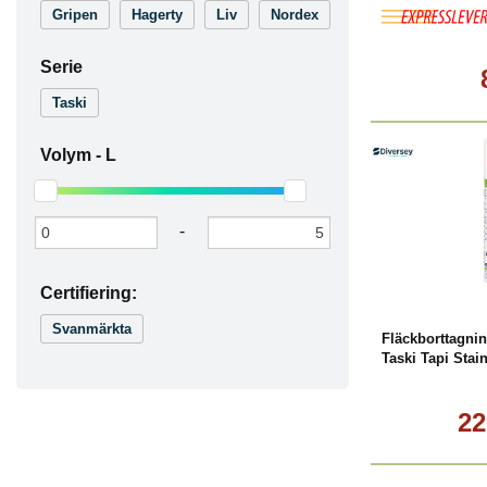
Gripen
Hagerty
Liv
Nordex
Serie
Taski
Volym -
L
-
L
Certifiering:
Svanmärkta
Fläckborttagni
Taski Tapi Sta
22