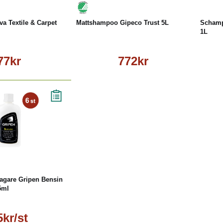
va Textile & Carpet
Mattshampoo Gipeco Trust 5L
Schamp
1L
77kr
772kr
äs mer
agare Gripen Bensin
5ml
5kr/st