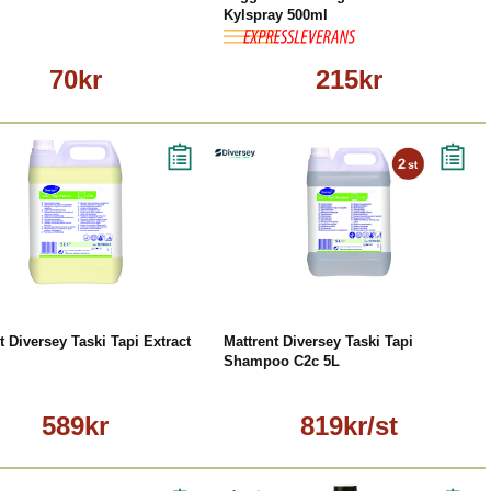
Kylspray 500ml
70kr
215kr
Köp
Läs mer
Läs mer
t Diversey Taski Tapi Extract
Mattrent Diversey Taski Tapi
Shampoo C2c 5L
589kr
819kr/st