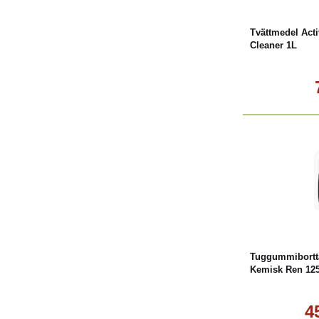
Tvättmedel Acti
Cleaner 1L
L
Tuggummibortt
Kemisk Ren 12
4