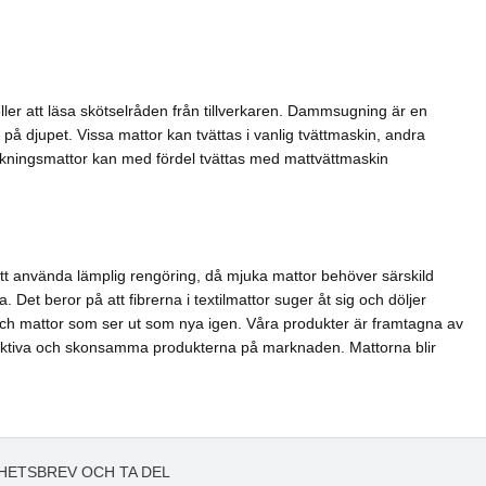
 eller att läsa skötselråden från tillverkaren. Dammsugning är en
på djupet. Vissa mattor kan tvättas i vanlig tvättmaskin, andra
äckningsmattor kan med fördel tvättas med mattvättmaskin
att använda lämplig rengöring, då mjuka mattor behöver särskild
ra. Det beror på att fibrerna i textilmattor suger åt sig och döljer
 och mattor som ser ut som nya igen. Våra produkter är framtagna av
fektiva och skonsamma produkterna på marknaden. Mattorna blir
HETSBREV OCH TA DEL