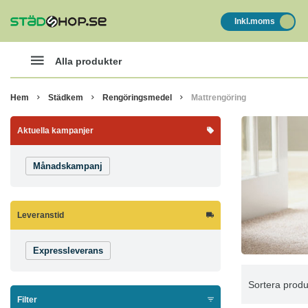
Inkl.moms
Alla produkter
Hem
Städkem
Rengöringsmedel
Mattrengöring
Aktuella kampanjer
Månadskampanj
Leveranstid
Expressleverans
Sortera produ
Filter