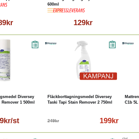
600ml
89kr
129kr
äs mer
-20%
Köp
Läs mer
ngsmedel Diversey
Fläckborttagningsmedel Diversey
Mattren
in Remover 1 500ml
Taski Tapi Stain Remover 2 750ml
C1b 5L
9kr/st
199kr
249kr