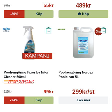
489kr
55kr
77kr
-29%
Köp
Köp
Poolrengöring Fixor by Nitor
Poolrengöring Nordex
Cleaner 500ml
Poolclean 5L
299kr/st
99kr
115kr
-14%
Köp
Läs mer