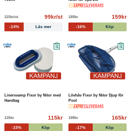
99kr/st
159kr
115kr/st
189kr
-14%
Läs mer
-16%
Köp
Linersvamp Fixor by Nitor med
Lövhåv Fixor by Nitor Djup för
Handtag
Pool
115kr
165kr
135kr
199kr
-15%
Köp
-17%
Köp