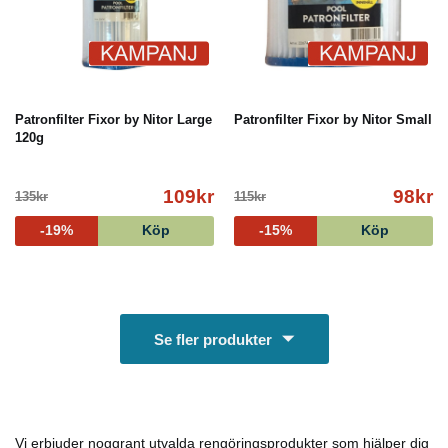
Patronfilter Fixor by Nitor Large
Patronfilter Fixor by Nitor Small
120g
109kr
98kr
135kr
115kr
-19%
Köp
-15%
Köp
Se fler produkter
Vi erbjuder noggrant utvalda rengöringsprodukter som hjälper dig