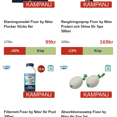
Klarningsmedel Fixor by Nitor
Rengöringsspray Fixor by Nitor
Flockar Sticks 8st
Protect och Shine för Spa
500ml
99kr
169kr
175kr
195kr
-43%
Köp
-13%
Köp
Filterrent Fixor by Nitor för Pool
Absorbtionssvamp Fixor by
700ml
Nitor för Spa 2st