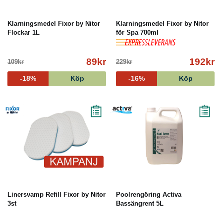
Klarningsmedel Fixor by Nitor
Klarningsmedel Fixor by Nitor
Flockar 1L
för Spa 700ml
89kr
192kr
109kr
229kr
-18%
Köp
-16%
Köp
Linersvamp Refill Fixor by Nitor
Poolrengöring Activa
3st
Bassängrent 5L