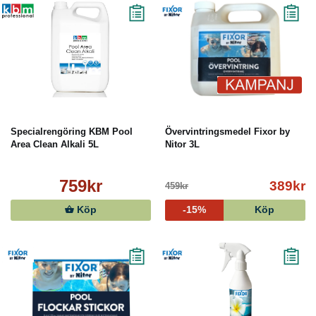
Specialrengöring KBM Pool
Övervintringsmedel Fixor by
Area Clean Alkali 5L
Nitor 3L
759kr
389kr
459kr
Köp
-15%
Köp