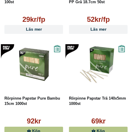
100st
PP Grå 18.7cm 50st
29kr/fp
52kr/fp
Läs mer
Läs mer
Rörpinne Papstar Pure Bambu
Rörpinne Papstar Trä 140x5mm
15cm 1000st
1000st
92kr
69kr
Köp
Köp