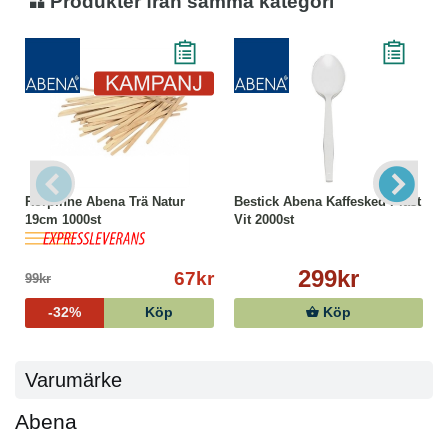
Produkter från samma kategori
Rörpinne Abena Trä Natur
Bestick Abena Kaffesked Plast
19cm 1000st
Vit 2000st
299kr
67kr
99kr
-32%
Köp
Köp
Varumärke
Abena