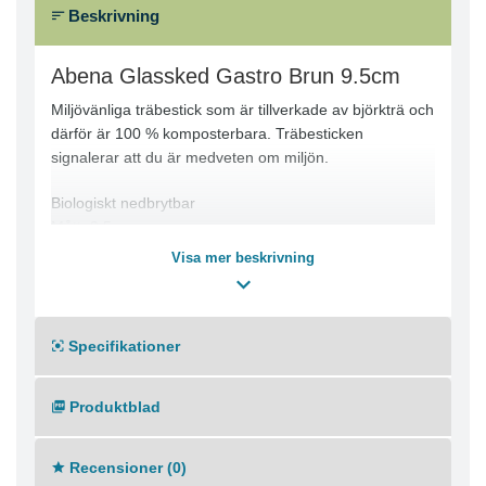
Beskrivning
Abena Glassked Gastro Brun 9.5cm
Miljövänliga träbestick som är tillverkade av björkträ och
därför är 100 % komposterbara. Träbesticken
signalerar att du är medveten om miljön.
Biologiskt nedbrytbar
Mått: 9,5cm
Egenskaper: Komposterbar
Visa mer beskrivning
Färg: Brun
Material: Björkträ
Specifikationer
Produktblad
Recensioner (0)