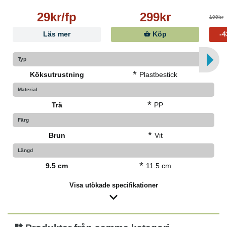
29kr/fp
299kr
109kr
Läs mer
Köp
-
Typ
*
Köksutrustning
Plastbestick
Material
*
Trä
PP
Färg
*
Brun
Vit
Längd
*
9.5 cm
11.5 cm
Visa utökade specifikationer