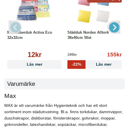
Mikrofiberduk Activa Eco
Städduk Nordex Alltork
32x32cm
38x40cm 50st
12kr
155kr
199kr
Läs mer
-22%
Läs mer
Varumärke
Max
MAX är ett varumärke från Hygienteknik och har ett stort
sortiment inom städutrustning. Bl.a. finns torkdukar, dammvippor,
duschskrapor, diskborstar, fönsterskrapor, golvrakor, moppar,
golvrondeller, latexhandskar, sopsäckar, microfiberdukar,