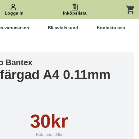
Logga in
Inköpslista
ra varumärken
Bli avtalskund
Kontakta oss
p Bantex
färgad A4 0.11mm
30kr
Rek. pris:
38kr