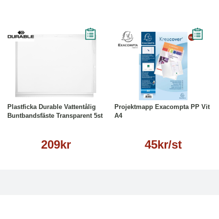
Läs mer
Läs mer
Plastficka Durable Vattentålig
Projektmapp Exacompta PP Vit
Buntbandsfäste Transparent 5st
A4
209kr
45kr/st