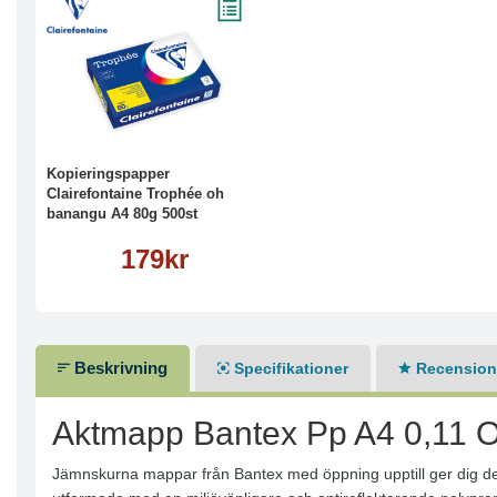
Köp
Läs mer
Kopieringspapper
Clairefontaine Trophée oh
banangu A4 80g 500st
179kr
Beskrivning
Specifikationer
Recensione
Aktmapp Bantex Pp A4 0,11 O
Jämnskurna mappar från Bantex med öppning upptill ger dig den