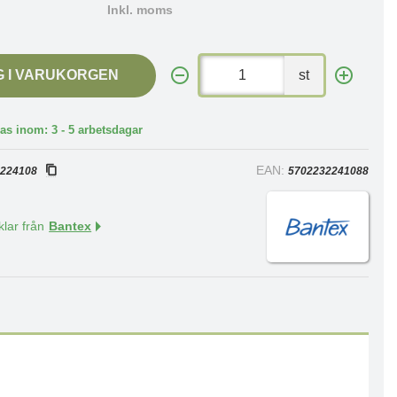
Inkl. moms
G I VARUKORGEN
st
as inom: 3 - 5 arbetsdagar
:
EAN:
224108
5702232241088
klar från
Bantex