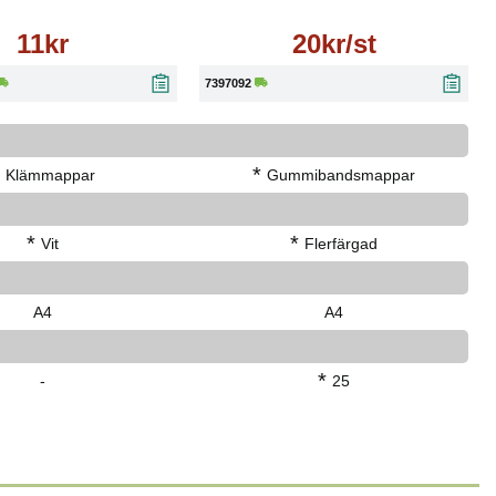
11kr
20kr/st
7397092
*
Klämmappar
Gummibandsmappar
*
*
Vit
Flerfärgad
A4
A4
*
-
25