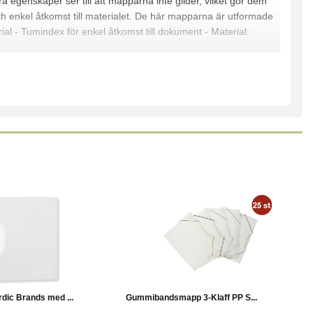
 egenskaper ser till att mapparna inte glider, vilket gör dem
ch enkel åtkomst till materialet. De här mapparna är utformade
ial - Tumindex för enkel åtkomst till dokument - Material:
Läs mer
Läs mer
ic Brands med ...
Gummibandsmapp 3-Klaff PP S...