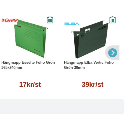
Läs mer
Läs mer
Hängmapp Esselte Folio Grön
Hängmapp Elba Vertic Folio
365x240mm
Grön 30mm
17kr/st
39kr/st