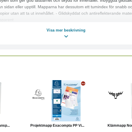
len som ger god läsbarhet och skydd för innehållet. Inbyggda glidsäkra
rån sidan eller upptill. Mapparna har dessutom ett tumindex för snabb o
ior utan att ta ut innehållet. - Glidskyddat och antireflekterande mater
nsparent
Visa mer beskrivning
Läs mer
Läs mer
Köp
nsp...
Projektmapp Exacompta PP Vi...
Klämmapp Nord