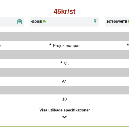
45kr/st
43008E
107896WHITE
*
*
r
Projektmappar
*
Vit
A4
10
Visa utökade specifikationer