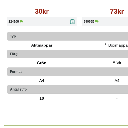
30kr
73kr
224108
59988E
Typ
*
Aktmappar
Boxmappa
Färg
*
Grön
Vit
Format
A4
A4
Antal st/fp
10
-