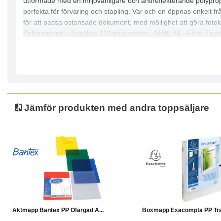
utformade med en miljövänligare och antireflekterande polypropy
perfekta för förvaring och stapling. Var och en öppnas enkelt f
för att passa ostansade dokument, med möjlighet att göra fotokop
Polypropylen - Tjocklek: 110 mikrometer - Mått: A4 - Färg: Tra
Jämför produkten med andra toppsäljare
Köp
Läs mer
Köp
Aktmapp Bantex PP Ofärgad A...
Boxmapp Exacompta PP Tra