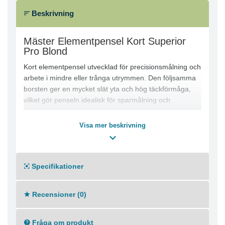
Beskrivning
Mäster Elementpensel Kort Superior
Pro Blond
Kort elementpensel utvecklad för precisionsmålning och
arbete i mindre eller trånga utrymmen. Den följsamma
borsten ger en mycket slät yta och hög täckförmåga,
vilket gör penseln idealisk för sparmålning och
detaljarbeten. Handtaget i FSC-certifierat bokträ ger ett
stabilt och bekvämt grepp vid användning.
Visa mer beskrivning
Produktfördelar:
● Perfekt för precisionsmålning och detaljarbete
● Ger mycket slät och jämn yta
Specifikationer
● Hög täckförmåga med följsam borst
● Kompakt design för trånga utrymmen
● Kraftiga rostfria bleck för lång hållbarhet
Recensioner (0)
● Ergonomiskt handtag i FSC-certifierat bokträ
● Proffskvalitet med hög prestanda
Användningsområde:
Fråga om produkt