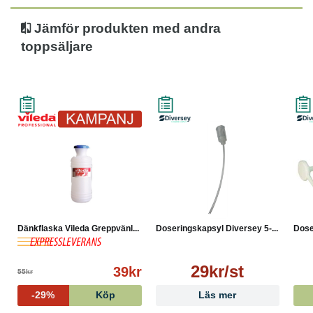
Jämför produkten med andra
toppsäljare
Dänkflaska Vileda Greppvänl...
Doseringskapsyl Diversey 5-...
Dose
29kr/st
39kr
55kr
-29%
Köp
Läs mer