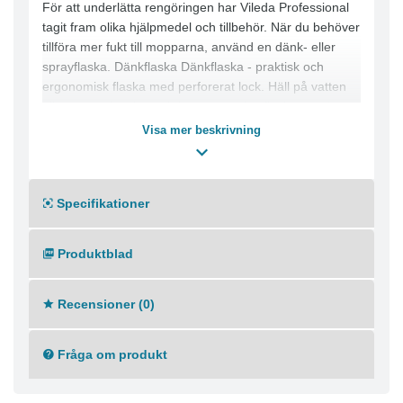
För att underlätta rengöringen har Vileda Professional
tagit fram olika hjälpmedel och tillbehör. När du behöver
tillföra mer fukt till mopparna, använd en dänk- eller
sprayflaska. Dänkflaska Dänkflaska - praktisk och
ergonomisk flaska med perforerat lock. Häll på vatten
eller annan lösning och lös upp envisa fläckar med
extra fukt.
Visa mer beskrivning
Specifikationer
Produktblad
Recensioner (0)
Fråga om produkt