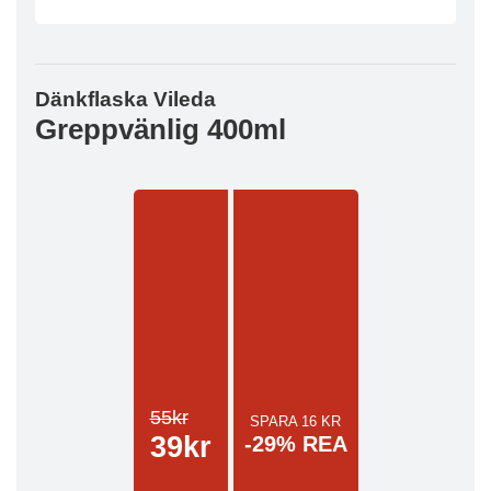
Dänkflaska Vileda
Greppvänlig 400ml
55kr
SPARA 16 KR
39kr
-29% REA