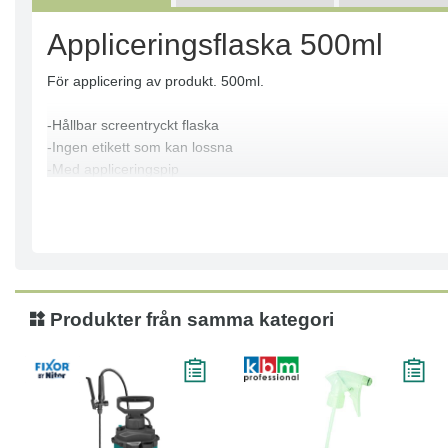
Appliceringsflaska 500ml
För applicering av produkt. 500ml.
-Hållbar screentryckt flaska
-Ingen etikett som kan lossna
-Med appliceringspip
-Återfyllningsbar
Produkter från samma kategori