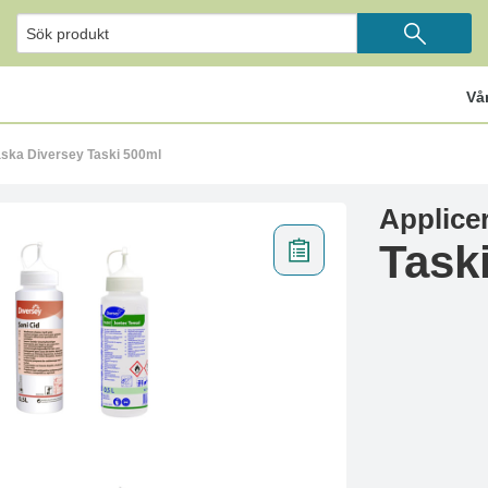
Vå
aska Diversey Taski 500ml
Applice
Task