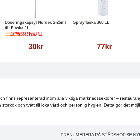
Köp
Läs mer
Köp
Läs mer
Doseringskapsyl Nordex 2-25ml
Sprayflaska 360 1L
till Flaska 1L
30kr
77kr
h finns representerad inom alla viktiga marknadssektorer – restaurang, 
torkök och tvätt till lokalvård och personlig hygien. Detta gör det möjl
PRENUMERERA PÅ STÄDSHOP.SE NY