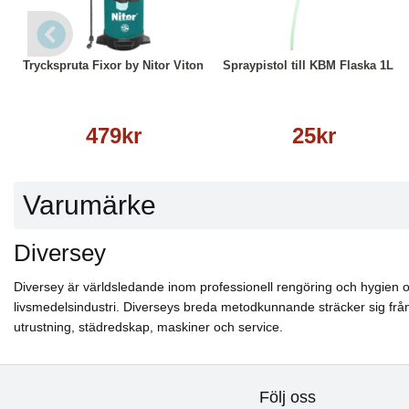
Köp
Läs mer
Köp
Läs mer
Tryckspruta Fixor by Nitor Viton
Spraypistol till KBM Flaska 1L
479kr
25kr
Varumärke
Diversey
Diversey är världsledande inom professionell rengöring och hygien oc
livsmedelsindustri. Diverseys breda metodkunnande sträcker sig från s
utrustning, städredskap, maskiner och service.
Följ oss