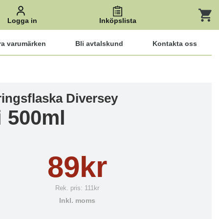
Logga in
Inköpslista
ra varumärken
Bli avtalskund
Kontakta oss
ringsflaska Diversey
i 500ml
89kr
Rek. pris:
111kr
Inkl. moms