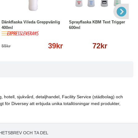
-29%
Köp
Läs mer
Läs mer
Dänkflaska Vileda Greppvänlig
Sprayflaska KBM Text Trigger
400ml
600ml
39kr
72kr
55kr
hotell, sjukvård, detaljhandel, Facility Service (städbolag) och
igt för Diversey att erbjuda unika totallösningar med produkter,
HETSBREV OCH TA DEL