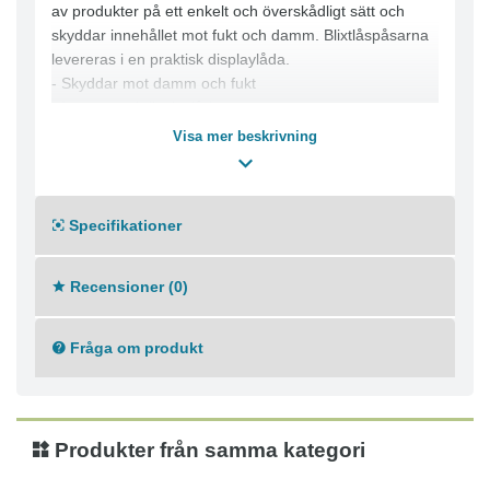
av produkter på ett enkelt och överskådligt sätt och
skyddar innehållet mot fukt och damm. Blixtlåspåsarna
levereras i en praktisk displaylåda.
- Skyddar mot damm och fukt
- Levereras i displaylåda
- Egenskaper: utan skrivfält
Visa mer beskrivning
- Tjocklek: 50
- Färg: transparent
Specifikationer
Recensioner (0)
Fråga om produkt
Produkter från samma kategori