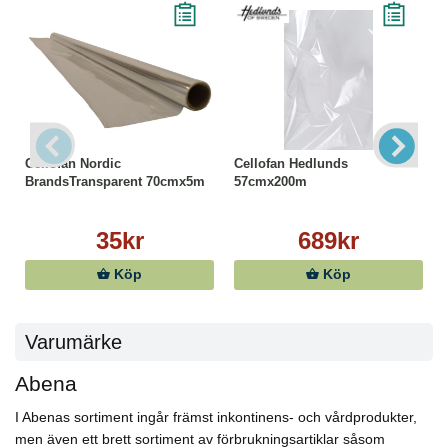
Cellofan Nordic
Cellofan Hedlunds
BrandsTransparent 70cmx5m
57cmx200m
35kr
689kr
Köp
Köp
Varumärke
Abena
I Abenas sortiment ingår främst inkontinens- och vårdprodukter,
men även ett brett sortiment av förbrukningsartiklar såsom