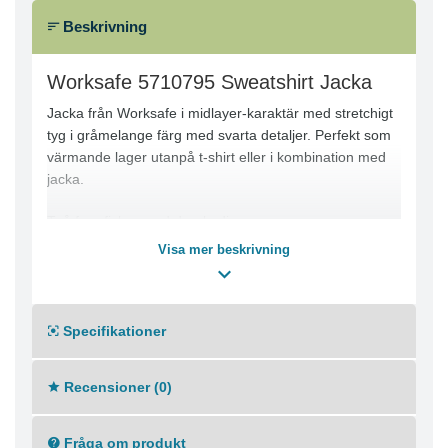
Beskrivning
Worksafe 5710795 Sweatshirt Jacka
Jacka från Worksafe i midlayer-karaktär med stretchigt
tyg i gråmelange färg med svarta detaljer. Perfekt som
värmande lager utanpå t-shirt eller i kombination med
jacka.
Två framfickor med dragkedja
Bröstficka med dragkedja
Visa mer beskrivning
Raglanärm
Elastisk bandkantning i nederkant och ärmslut
Inbyggt tumgrepp i ärmavslut
Specifikationer
Förlängd rygg
YKK®-dragkedja
OEKO-TEX®-certifierad
Recensioner (0)
Huvudtyg: 94% Polyester 6% Elastan
Svarta partier: 100% Polyester
Maskintvätt 60°C
Fråga om produkt