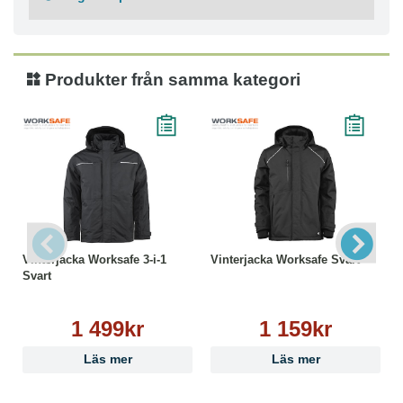
Tål ej blekmedel
Ej torktumling
Ej strykning
Ej kemtvätt
Produkter från samma kategori
Vinterjacka Worksafe 3-i-1
Vinterjacka Worksafe Svart
Svart
1 499kr
1 159kr
Läs mer
Läs mer