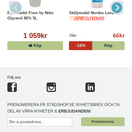
Mjukmedel Fixor by Nitor
Sköljmedel Nordex Lena 1L
Glycerol 86% 5L
1 059kr
66kr
79kr
Köp
-16%
Köp
Följ oss
PRENUMERERA PÅ STÄDSHOP.SE NYHETSBREV OCH TA
DEL AV VÅRA NYHETER &
ERBJUDANDEN!
Prenumerera