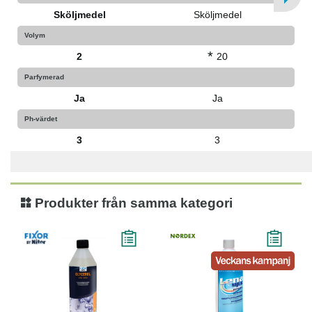
Sköljmedel
Sköljmedel
Volym
*
2
20
Parfymerad
Ja
Ja
Ph-värdet
3
3
Produkter från samma kategori