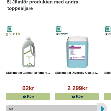
Jämför produkten med andra
toppsäljare
Sköljmedel Glenta Parfymera...
Sköljmedel Diversey Clax So...
Sköl
62kr
2 299kr
Köp
Köp
Typ