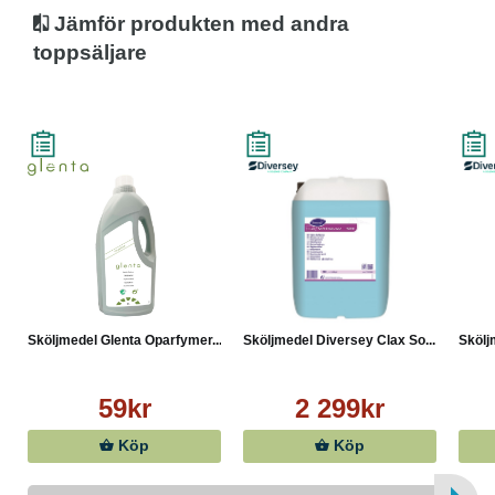
Jämför produkten med andra
toppsäljare
Sköljmedel Glenta Oparfymer...
Sköljmedel Diversey Clax So...
Skölj
59kr
2 299kr
Köp
Köp