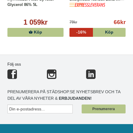
Glycerol 86% 5L
1 059kr
66kr
79kr
Köp
-16%
Köp
Följ oss
PRENUMERERA PÅ STÄDSHOP.SE NYHETSBREV OCH TA
DEL AV VÅRA NYHETER &
ERBJUDANDEN!
Prenumerera