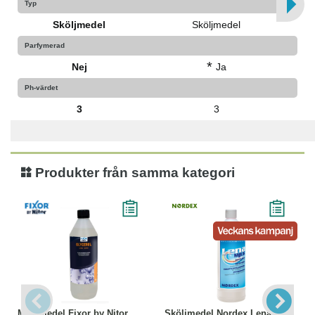
Typ
Sköljmedel
Sköljmedel
Parfymerad
*
Nej
Ja
Ph-värdet
3
3
Produkter från samma kategori
Mjukmedel Fixor by Nitor
Sköljmedel Nordex Lena 1L