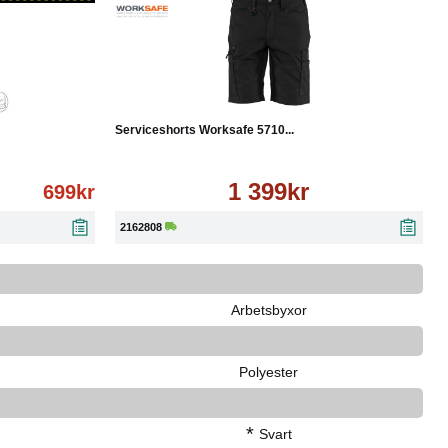
Läs mer
Köp
Läs mer
Serviceshorts Worksafe 5710...
1 399kr
699kr
2162808
Arbetsbyxor
Polyester
*
Svart