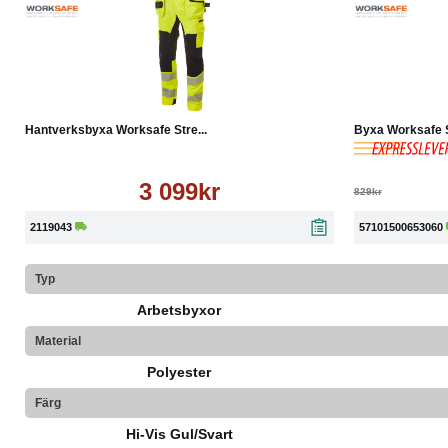
Tvättråd: Maskintvätt 40 grader, ej torktumling, strykning låg v
Materialkomposition
Bomull 15%
Köp
Läs mer
-21%
Polyester 85%
Hantverksbyxa Worksafe Stre...
Byxa Worksafe Se
Tvättråd
Maskintvätt 40°C
Strykning låg temperatur
3 099kr
829kr
Ej torktumling
Ej kemtvätt
2119043
57101500653060
Tål ej blekmedel
Typ
Arbetsbyxor
Material
Polyester
Färg
Hi-Vis Gul/Svart