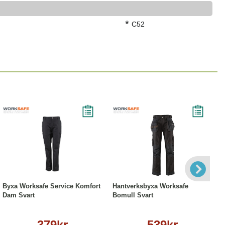
*
C52
Läs mer
Läs mer
Byxa Worksafe Service Komfort
Hantverksbyxa Worksafe
Dam Svart
Bomull Svart
379kr
539kr