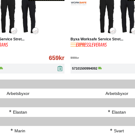
ärme, ej kemtvätt, ej blekmedel
Köp
Läs mer
-30%
Köp
rvice Stret...
Byxa Worksafe Service Stret...
659kr
999kr
57101500994092
Arbetsbyxor
Arbetsbyxor
*
*
Elastan
Elastan
*
*
Marin
Svart