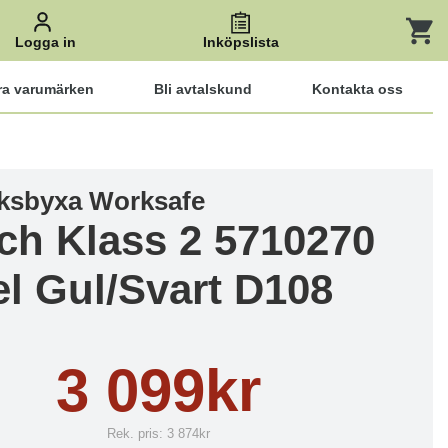
Logga in
Inköpslista
ra varumärken
Bli avtalskund
Kontakta oss
ksbyxa Worksafe
tch Klass 2 5710270
el Gul/Svart D108
3 099kr
Rek. pris:
3 874kr