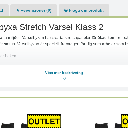
ad
Recensioner (0)
Fråga om produkt
yxa Stretch Varsel Klass 2
satta miljöer. Varselbyxan har svarta stretchpaneler för ökad komfort o
för smuts. Varselbyxan är speciellt framtagen för dig som arbetar som b
ver baken
Visa mer beskrivning
ned byxan 5 cm med en enkel sprättning
gsmaterial: 100% Polyamid