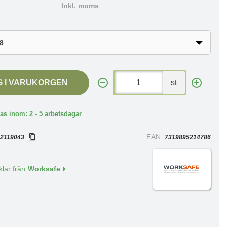
Inkl. moms
G I VARUKORGEN
st
as inom: 2 - 5 arbetsdagar
:
EAN:
2119043
7319895214786
klar från
Worksafe