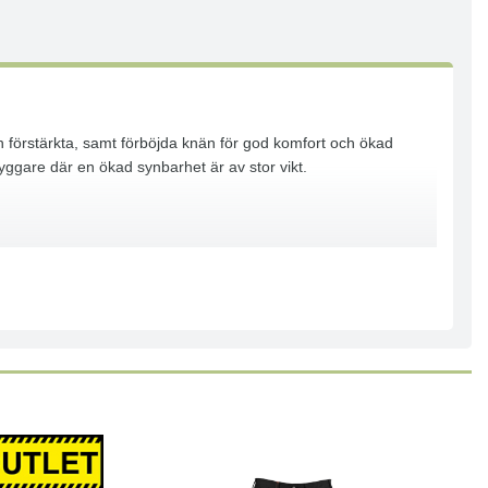
ch förstärkta, samt förböjda knän för god komfort och ökad
yggare där en ökad synbarhet är av stor vikt.