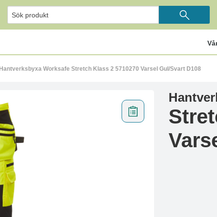
Vå
Hantverksbyxa Worksafe Stretch Klass 2 5710270 Varsel Gul/Svart D108
Hantver
Stre
Vars