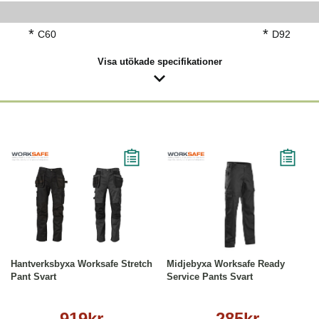
*
*
C60
D92
Visa utökade specifikationer
Läs mer
Läs mer
Hantverksbyxa Worksafe Stretch
Midjebyxa Worksafe Ready
Pant Svart
Service Pants Svart
919kr
285kr