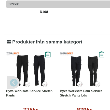
Storlek
D108
Produkter från samma kategori
Läs mer
Läs mer
Byxa Worksafe Service Stretch
Byxa Worksafe Dam Service
Pants
Stretch Pants Lds
775kr
879kr