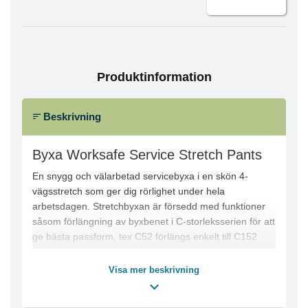
Produktinformation
Beskrivning
Byxa Worksafe Service Stretch Pants
En snygg och välarbetad servicebyxa i en skön 4-
vägsstretch som ger dig rörlighet under hela
arbetsdagen. Stretchbyxan är försedd med funktioner
såsom förlängning av byxbenet i C-storleksserien för att
ge bästa passform, tex C52 förlängs enkelt till C152
med en enkel sprättning av sömmen i benslut och
behöver därmed ej fållas om. Dessutom med
Visa mer beskrivning
förstärkning i benslut för att klara extra slitstyrka och
med praktiska benfickor som underlättar din arbetsdag.